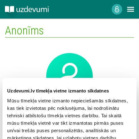
Anonīms
Uzdevumi.lv tīmekļa vietne izmanto sīkdatnes
Mūsu tīmekļa vietne izmanto nepieciešamās sīkdatnes,
kas tiek izvietotas pēc noklusējuma, lai nodrošinātu
Mācību iestāde:
tehniski atbilstošu tīmekļa vietnes darbību. Tai skaitā
mūsu tīmekļa vietnē var tikt izmantotas pirmās puses
un/vai trešās puses personalizētās, analītiskās un
mārketinga sīkdatnes, lai uzlabotu vietnes darbību,