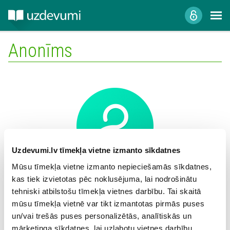
Anonīms
Uzdevumi.lv tīmekļa vietne izmanto sīkdatnes
Mūsu tīmekļa vietne izmanto nepieciešamās sīkdatnes,
kas tiek izvietotas pēc noklusējuma, lai nodrošinātu
Mācību iestāde:
tehniski atbilstošu tīmekļa vietnes darbību. Tai skaitā
mūsu tīmekļa vietnē var tikt izmantotas pirmās puses
un/vai trešās puses personalizētās, analītiskās un
mārketinga sīkdatnes, lai uzlabotu vietnes darbību,