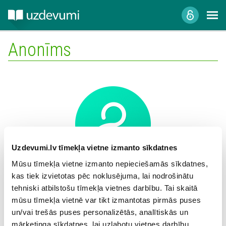
Anonīms
Uzdevumi.lv tīmekļa vietne izmanto sīkdatnes
Mūsu tīmekļa vietne izmanto nepieciešamās sīkdatnes,
kas tiek izvietotas pēc noklusējuma, lai nodrošinātu
Mācību iestāde:
tehniski atbilstošu tīmekļa vietnes darbību. Tai skaitā
mūsu tīmekļa vietnē var tikt izmantotas pirmās puses
un/vai trešās puses personalizētās, analītiskās un
mārketinga sīkdatnes, lai uzlabotu vietnes darbību,