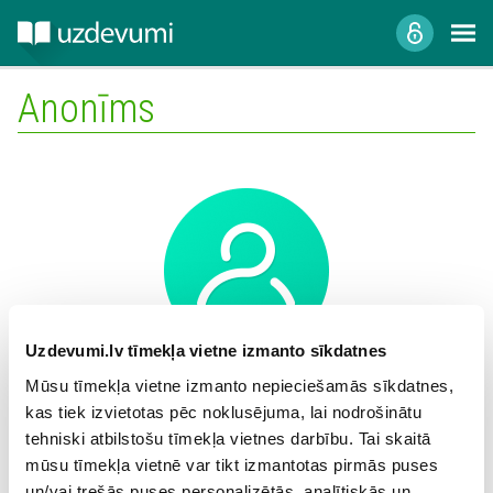
Anonīms
Uzdevumi.lv tīmekļa vietne izmanto sīkdatnes
Mūsu tīmekļa vietne izmanto nepieciešamās sīkdatnes,
Mācību iestāde:
kas tiek izvietotas pēc noklusējuma, lai nodrošinātu
tehniski atbilstošu tīmekļa vietnes darbību. Tai skaitā
mūsu tīmekļa vietnē var tikt izmantotas pirmās puses
un/vai trešās puses personalizētās, analītiskās un