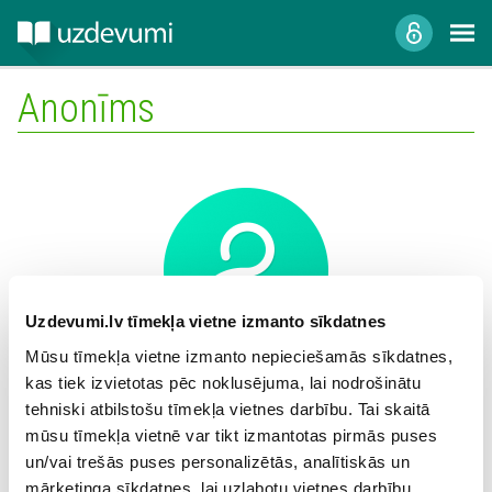
Anonīms
Uzdevumi.lv tīmekļa vietne izmanto sīkdatnes
Mūsu tīmekļa vietne izmanto nepieciešamās sīkdatnes,
kas tiek izvietotas pēc noklusējuma, lai nodrošinātu
Mācību iestāde:
tehniski atbilstošu tīmekļa vietnes darbību. Tai skaitā
mūsu tīmekļa vietnē var tikt izmantotas pirmās puses
un/vai trešās puses personalizētās, analītiskās un
mārketinga sīkdatnes, lai uzlabotu vietnes darbību,