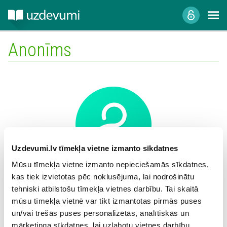
Anonīms
Uzdevumi.lv tīmekļa vietne izmanto sīkdatnes
Mūsu tīmekļa vietne izmanto nepieciešamās sīkdatnes,
kas tiek izvietotas pēc noklusējuma, lai nodrošinātu
Mācību iestāde:
tehniski atbilstošu tīmekļa vietnes darbību. Tai skaitā
mūsu tīmekļa vietnē var tikt izmantotas pirmās puses
un/vai trešās puses personalizētās, analītiskās un
mārketinga sīkdatnes, lai uzlabotu vietnes darbību,