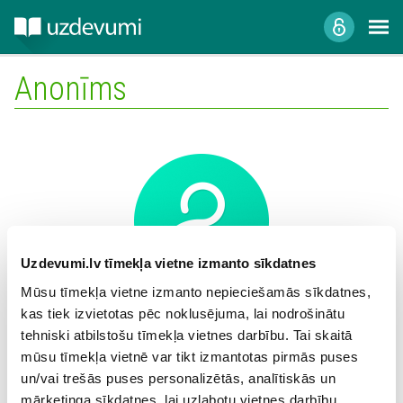
Anonīms
Uzdevumi.lv tīmekļa vietne izmanto sīkdatnes
Mūsu tīmekļa vietne izmanto nepieciešamās sīkdatnes,
kas tiek izvietotas pēc noklusējuma, lai nodrošinātu
Mācību iestāde:
tehniski atbilstošu tīmekļa vietnes darbību. Tai skaitā
mūsu tīmekļa vietnē var tikt izmantotas pirmās puses
un/vai trešās puses personalizētās, analītiskās un
mārketinga sīkdatnes, lai uzlabotu vietnes darbību,