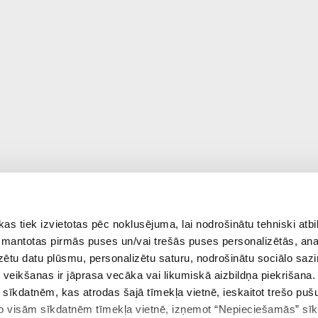
 tiek izvietotas pēc noklusējuma, lai nodrošinātu tehniski atbi
 izmantotas pirmās puses un/vai trešās puses personalizētās, ana
izētu datu plūsmu, personalizētu saturu, nodrošinātu sociālo sazi
eikšanas ir jāprasa vecāka vai likumiskā aizbildņa piekrišana.
m sīkdatnēm, kas atrodas šajā tīmekļa vietnē, ieskaitot trešo pu
 no visām sīkdatnēm tīmekļa vietnē, izņemot “Nepieciešamās” sī