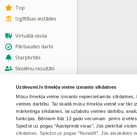
Top
Izglītības iestādes
Virtuālā skola
Pārbaudes darbi
Starpbrīdis
Skolēnu rezultāti
Jaunas tēmas
Uzdevumi.lv tīmekļa vietne izmanto sīkdatnes
Nosūtīt atsauksmi
Mūsu tīmekļa vietne izmanto nepieciešamās sīkdatnes, kas
vietnes darbību. Tai skaitā mūsu tīmekļa vietnē var tikt
Skatīt vairāk
mārketinga sīkdatnes, lai uzlabotu vietnes darbību, anal
funkcijas. Bērniem līdz 13 gadu vecumam pirms izvēles v
Spiežot uz pogas “Apstiprināt visas”, Jūs piekrītat visā
sīkdatnes. Spiežot uz pogas “Noraidīt”, Jūs atsakāties