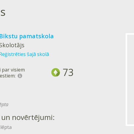
s
Bikstu pamatskola
Skolotājs
Reģistrēties šajā skolā
73
 par visiem
estiem:
lēpta
 un novērtējumi:
slēpta