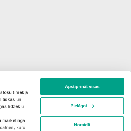
Apstiprināt visas
lstošu tīmekļa
lītiskās un
Pielāgot
ņas līdzekļu
šu mārketinga
Noraidīt
kdatnes, kuru