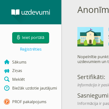
Anonīm
Ieiet portālā
Reģistrēties
Nopelnītie punkti
uzdevumiem un t
Sākums
Ziņas
Sertifikāti:
Meklēt
Informācija ir pas
Biežāk uzdotie jautājumi
Sasniegumi
PROF pakalpojums
Informācija ir pa