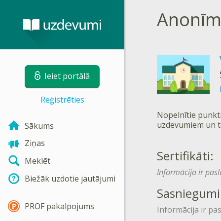
Anonīm
Ieiet portālā
Reģistrēties
Nopelnītie punkti
uzdevumiem un t
Sākums
Ziņas
Sertifikāti:
Meklēt
Informācija ir pas
Biežāk uzdotie jautājumi
Sasniegumi
PROF pakalpojums
Informācija ir pa