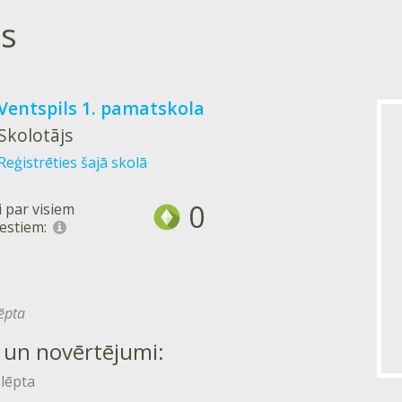
s
Ventspils 1. pamatskola
Skolotājs
Reģistrēties šajā skolā
0
 par visiem
estiem:
lēpta
 un novērtējumi:
slēpta