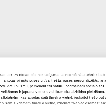
 tiek izvietotas pēc noklusējuma, lai nodrošinātu tehniski atbi
 izmantotas pirmās puses un/vai trešās puses personalizētās, ana
izētu datu plūsmu, personalizētu saturu, nodrošinātu sociālo sazi
eikšanas ir jāprasa vecāka vai likumiskā aizbildņa piekrišana.
m sīkdatnēm, kas atrodas šajā tīmekļa vietnē, ieskaitot trešo pu
 no visām sīkdatnēm tīmekļa vietnē, izņemot “Nepieciešamās” sī