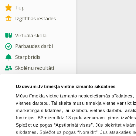
Top
Izglītības iestādes
Virtuālā skola
Pārbaudes darbi
Starpbrīdis
Skolēnu rezultāti
Jaunas tēmas
Uzdevumi.lv tīmekļa vietne izmanto sīkdatnes
Nosūtīt atsauksmi
Mūsu tīmekļa vietne izmanto nepieciešamās sīkdatnes, kas
vietnes darbību. Tai skaitā mūsu tīmekļa vietnē var tikt
Skatīt vairāk
mārketinga sīkdatnes, lai uzlabotu vietnes darbību, anal
funkcijas. Bērniem līdz 13 gadu vecumam pirms izvēles v
Spiežot uz pogas “Apstiprināt visas”, Jūs piekrītat visā
sīkdatnes. Spiežot uz pogas “Noraidīt”, Jūs atsakāties