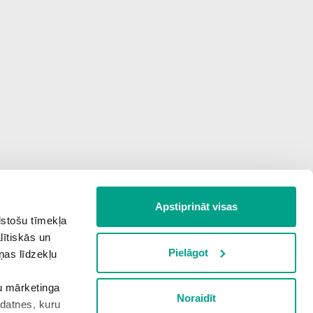
Apstiprināt visas
lstošu tīmekļa
lītiskās un
Pielāgot
ņas līdzekļu
šu mārketinga
Noraidīt
kdatnes, kuru