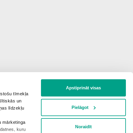
Apstiprināt visas
lstošu tīmekļa
lītiskās un
Pielāgot
ņas līdzekļu
šu mārketinga
Noraidīt
kdatnes, kuru