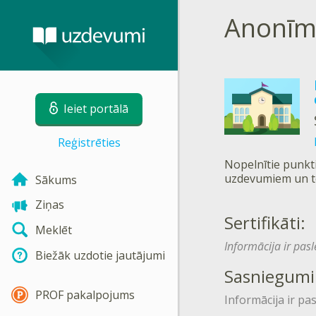
Anonīm
Ieiet portālā
Reģistrēties
Nopelnītie punkti
uzdevumiem un t
Sākums
Ziņas
Sertifikāti:
Meklēt
Informācija ir pas
Biežāk uzdotie jautājumi
Sasniegumi
PROF pakalpojums
Informācija ir pa