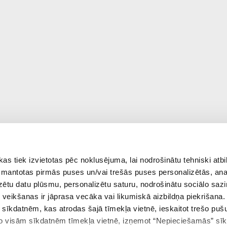
 tiek izvietotas pēc noklusējuma, lai nodrošinātu tehniski atbi
 izmantotas pirmās puses un/vai trešās puses personalizētās, ana
izētu datu plūsmu, personalizētu saturu, nodrošinātu sociālo sazi
eikšanas ir jāprasa vecāka vai likumiskā aizbildņa piekrišana.
m sīkdatnēm, kas atrodas šajā tīmekļa vietnē, ieskaitot trešo pu
 no visām sīkdatnēm tīmekļa vietnē, izņemot “Nepieciešamās” sī