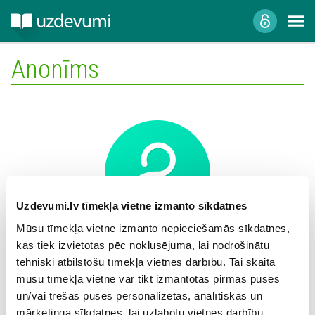
Anonīms
Uzdevumi.lv tīmekļa vietne izmanto sīkdatnes
Mūsu tīmekļa vietne izmanto nepieciešamās sīkdatnes,
kas tiek izvietotas pēc noklusējuma, lai nodrošinātu
Mācību iestāde:
tehniski atbilstošu tīmekļa vietnes darbību. Tai skaitā
mūsu tīmekļa vietnē var tikt izmantotas pirmās puses
un/vai trešās puses personalizētās, analītiskās un
mārketinga sīkdatnes, lai uzlabotu vietnes darbību,