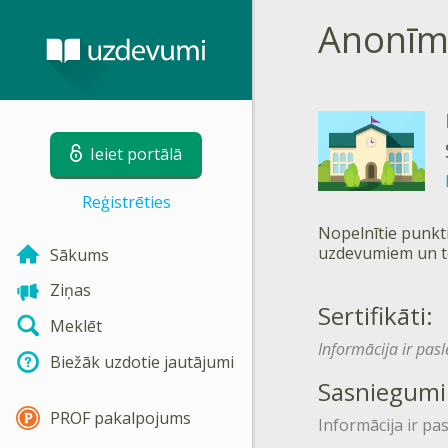
Anonīm
Ieiet portālā
Reģistrēties
Nopelnītie punkti
uzdevumiem un t
Sākums
Ziņas
Sertifikāti:
Meklēt
Informācija ir pas
Biežāk uzdotie jautājumi
Sasniegumi
PROF pakalpojums
Informācija ir pa