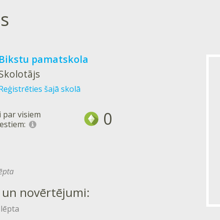
s
Bikstu pamatskola
Skolotājs
Reģistrēties šajā skolā
0
 par visiem
estiem:
lēpta
 un novērtējumi:
slēpta