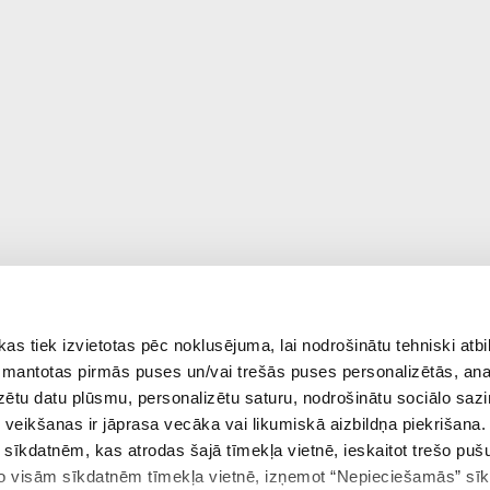
 tiek izvietotas pēc noklusējuma, lai nodrošinātu tehniski atbi
 izmantotas pirmās puses un/vai trešās puses personalizētās, ana
izētu datu plūsmu, personalizētu saturu, nodrošinātu sociālo sazi
eikšanas ir jāprasa vecāka vai likumiskā aizbildņa piekrišana.
m sīkdatnēm, kas atrodas šajā tīmekļa vietnē, ieskaitot trešo pu
 no visām sīkdatnēm tīmekļa vietnē, izņemot “Nepieciešamās” sī