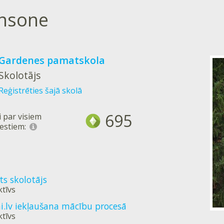
ansone
Gardenes pamatskola
Skolotājs
Reģistrēties šajā skolā
695
 par visiem
estiem:
ēts skolotājs
ktīvs
.lv iekļaušana mācību procesā
ktīvs