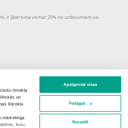
mi, ir jāatrisina vismaz 20% no uzdevumiem vai
Apstiprināt visas
lstošu tīmekļa
lītiskās un
Pielāgot
ņas līdzekļu
šu mārketinga
Noraidīt
kdatnes, kuru