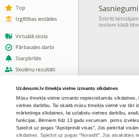
Sasniegumi
Top
Šobrīd lietotājam
Izglītības iestādes
testiem kādā tēm
Virtuālā skola
Pārbaudes darbi
Starpbrīdis
Skolēnu rezultāti
Jaunas tēmas
Uzdevumi.lv tīmekļa vietne izmanto sīkdatnes
Nosūtīt atsauksmi
Mūsu tīmekļa vietne izmanto nepieciešamās sīkdatnes, kas
vietnes darbību. Tai skaitā mūsu tīmekļa vietnē var tikt
Skatīt vairāk
mārketinga sīkdatnes, lai uzlabotu vietnes darbību, anal
funkcijas. Bērniem līdz 13 gadu vecumam pirms izvēles v
Spiežot uz pogas “Apstiprināt visas”, Jūs piekrītat visā
sīkdatnes. Spiežot uz pogas “Noraidīt”, Jūs atsakāties