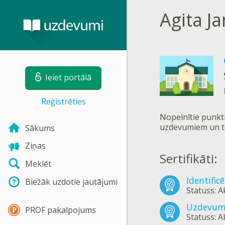
Agita J
Ieiet portālā
Reģistrēties
Nopelnītie punkti
uzdevumiem un t
Sākums
Ziņas
Sertifikāti:
Meklēt
Identific
Biežāk uzdotie jautājumi
Statuss: A
Uzdevumi
PROF pakalpojums
Statuss: A