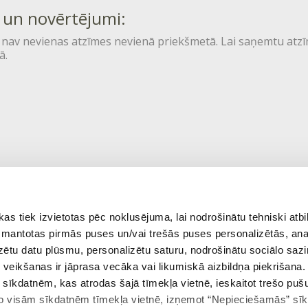
 un novērtējumi:
 nav nevienas atzīmes nevienā priekšmetā. Lai saņemtu atzī
ā.
 tiek izvietotas pēc noklusējuma, lai nodrošinātu tehniski atbi
 izmantotas pirmās puses un/vai trešās puses personalizētās, ana
izētu datu plūsmu, personalizētu saturu, nodrošinātu sociālo sazi
eikšanas ir jāprasa vecāka vai likumiskā aizbildņa piekrišana.
m sīkdatnēm, kas atrodas šajā tīmekļa vietnē, ieskaitot trešo pu
 no visām sīkdatnēm tīmekļa vietnē, izņemot “Nepieciešamās” sī