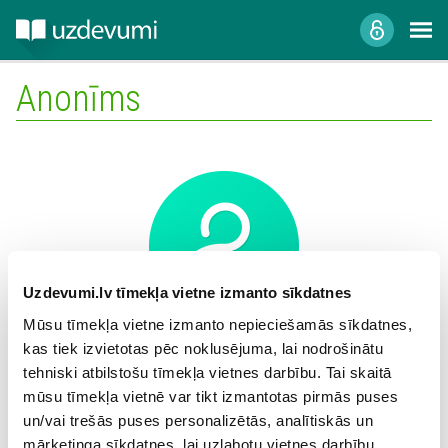
Anonīms
Uzdevumi.lv tīmekļa vietne izmanto sīkdatnes
Mūsu tīmekļa vietne izmanto nepieciešamās sīkdatnes,
kas tiek izvietotas pēc noklusējuma, lai nodrošinātu
Mācību iestāde:
tehniski atbilstošu tīmekļa vietnes darbību. Tai skaitā
mūsu tīmekļa vietnē var tikt izmantotas pirmās puses
un/vai trešās puses personalizētās, analītiskās un
mārketinga sīkdatnes, lai uzlabotu vietnes darbību,