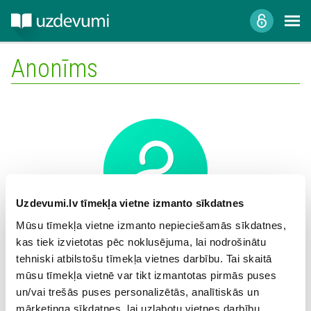
Anonīms
Uzdevumi.lv tīmekļa vietne izmanto sīkdatnes
Mūsu tīmekļa vietne izmanto nepieciešamās sīkdatnes,
kas tiek izvietotas pēc noklusējuma, lai nodrošinātu
Mācību iestāde:
tehniski atbilstošu tīmekļa vietnes darbību. Tai skaitā
mūsu tīmekļa vietnē var tikt izmantotas pirmās puses
un/vai trešās puses personalizētās, analītiskās un
mārketinga sīkdatnes, lai uzlabotu vietnes darbību,