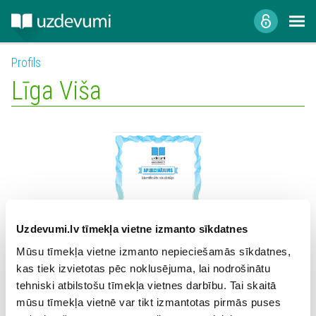
Profils
Līga Viša
Identificēts skolotājs
Līga Viša
Uzdevumi.lv tīmekļa vietne izmanto sīkdatnes
Mūsu tīmekļa vietne izmanto nepieciešamās sīkdatnes,
kas tiek izvietotas pēc noklusējuma, lai nodrošinātu
Sertifikāts "Identificēts skolotājs"
tehniski atbilstošu tīmekļa vietnes darbību. Tai skaitā
mūsu tīmekļa vietnē var tikt izmantotas pirmās puses