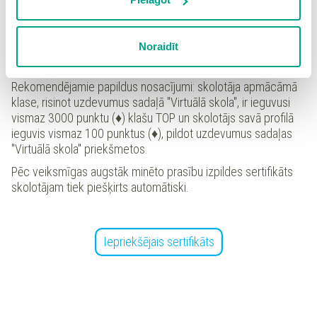
elektroniskos pārbaudes darbus (katru darbu
risinājuši vismaz 7 skolēni);
Spiežot uz pogas “Apstiprināt izvēlētās”, Jūs varat mainīt
katrs no šiem darbiem ir ar statusu "Pabeigts" vai
sīkdatņu iestatījumus. Lietotājam ir iespēja iepazīties ar
Noraidīt
"Pārbaudīts", kas nozīmē, ka skolotājs ir pārbaudījis
detalizētu
sīkdatņu politiku
un ir iespēja atsaukt savu
skolēnu uzrādītos rezultātus.
piekrišanu sadaļā “Sīkdatņu iestatījumi”.
Rekomendējamie papildus nosacījumi: skolotāja apmācāmā
klase, risinot uzdevumus sadaļā "Virtuālā skola", ir ieguvusi
vismaz 3000 punktu (♦) klašu TOP un skolotājs savā profilā
ieguvis vismaz 100 punktus (♦), pildot uzdevumus sadaļas
"Virtuālā skola" priekšmetos.
Pēc veiksmīgas augstāk minēto prasību izpildes sertifikāts
skolotājam tiek piešķirts automātiski.
Iepriekšējais sertifikāts