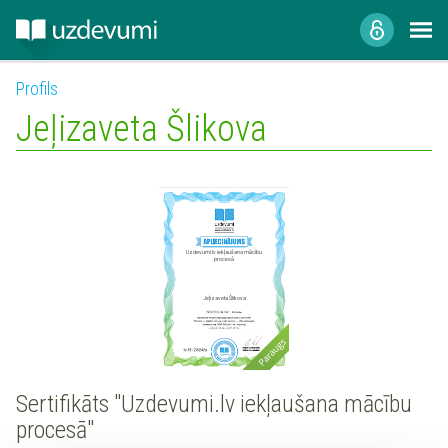
Profils
Jeļizaveta Šlikova
Uzdevumi.lv iekļaušana mācību
procesā
Jeļizaveta Šlikova
Sertifikāts "Uzdevumi.lv iekļaušana mācību
procesā"