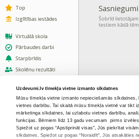
Sasniegumi
Top
Šobrīd lietotājam
Izglītības iestādes
testiem kādā tēm
Virtuālā skola
Pārbaudes darbi
Starpbrīdis
Skolēnu rezultāti
Jaunas tēmas
Uzdevumi.lv tīmekļa vietne izmanto sīkdatnes
Nosūtīt atsauksmi
Mūsu tīmekļa vietne izmanto nepieciešamās sīkdatnes, kas
vietnes darbību. Tai skaitā mūsu tīmekļa vietnē var tikt
Skatīt vairāk
mārketinga sīkdatnes, lai uzlabotu vietnes darbību, anal
funkcijas. Bērniem līdz 13 gadu vecumam pirms izvēles v
Spiežot uz pogas “Apstiprināt visas”, Jūs piekrītat visā
sīkdatnes. Spiežot uz pogas “Noraidīt”, Jūs atsakāties