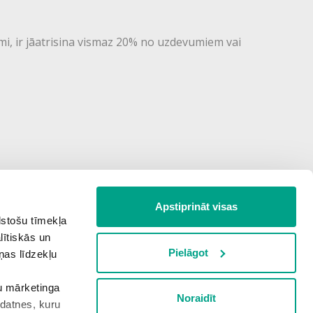
mi, ir jāatrisina vismaz 20% no uzdevumiem vai
Apstiprināt visas
lstošu tīmekļa
lītiskās un
Pielāgot
ņas līdzekļu
šu mārketinga
Noraidīt
kdatnes, kuru