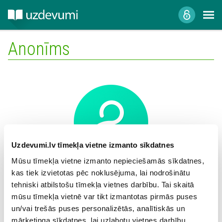
Anonīms
Uzdevumi.lv tīmekļa vietne izmanto sīkdatnes
Mūsu tīmekļa vietne izmanto nepieciešamās sīkdatnes,
kas tiek izvietotas pēc noklusējuma, lai nodrošinātu
Mācību iestāde:
tehniski atbilstošu tīmekļa vietnes darbību. Tai skaitā
mūsu tīmekļa vietnē var tikt izmantotas pirmās puses
un/vai trešās puses personalizētās, analītiskās un
mārketinga sīkdatnes, lai uzlabotu vietnes darbību,