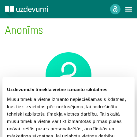
Anonīms
Uzdevumi.lv tīmekļa vietne izmanto sīkdatnes
Mūsu tīmekļa vietne izmanto nepieciešamās sīkdatnes,
kas tiek izvietotas pēc noklusējuma, lai nodrošinātu
Mācību iestāde:
tehniski atbilstošu tīmekļa vietnes darbību. Tai skaitā
mūsu tīmekļa vietnē var tikt izmantotas pirmās puses
un/vai trešās puses personalizētās, analītiskās un
mārketinga sīkdatnes, lai uzlabotu vietnes darbību,