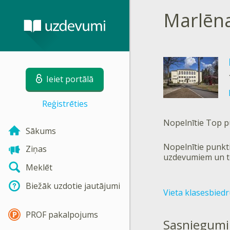
Marlēn
Ieiet portālā
Reģistrēties
Nopelnītie Top p
Sākums
Nopelnītie punkti
Ziņas
uzdevumiem un t
Meklēt
Biežāk uzdotie jautājumi
Vieta klasesbied
PROF pakalpojums
Sasniegumi