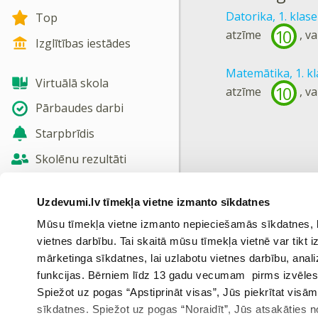
Datorika, 1. klase
Top
10
atzīme
, v
Izglītības iestādes
Matemātika, 1. k
Virtuālā skola
10
atzīme
, v
Pārbaudes darbi
Starpbrīdis
Skolēnu rezultāti
Jaunas tēmas
Uzdevumi.lv tīmekļa vietne izmanto sīkdatnes
Nosūtīt atsauksmi
Mūsu tīmekļa vietne izmanto nepieciešamās sīkdatnes, kas
vietnes darbību. Tai skaitā mūsu tīmekļa vietnē var tikt
Skatīt vairāk
mārketinga sīkdatnes, lai uzlabotu vietnes darbību, anal
funkcijas. Bērniem līdz 13 gadu vecumam pirms izvēles v
Spiežot uz pogas “Apstiprināt visas”, Jūs piekrītat visā
sīkdatnes. Spiežot uz pogas “Noraidīt”, Jūs atsakāties