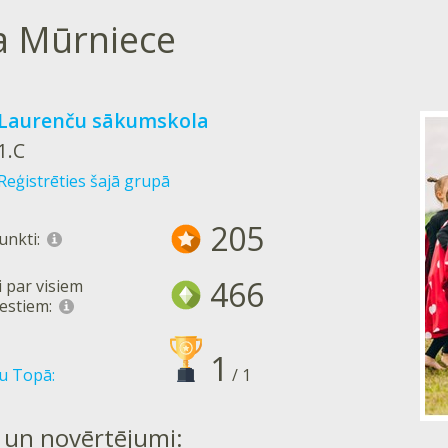
a Mūrniece
Laurenču sākumskola
1.C
Reģistrēties šajā grupā
205
unkti:
466
 par visiem
estiem:
1
ru Topā:
/ 1
 un novērtējumi: