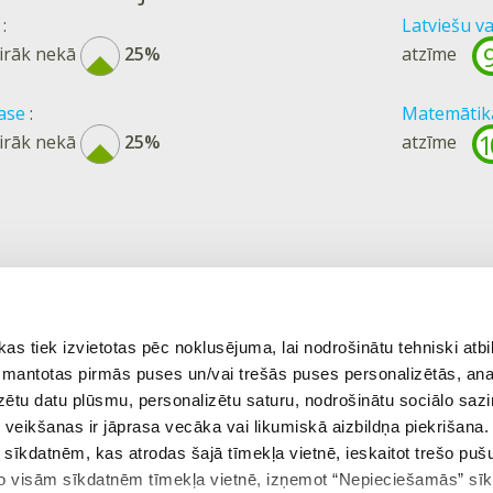
:
Latviešu va
airāk nekā
25%
atzīme
lase
:
Matemātika
1
airāk nekā
25%
atzīme
 tiek izvietotas pēc noklusējuma, lai nodrošinātu tehniski atbi
 izmantotas pirmās puses un/vai trešās puses personalizētās, ana
izētu datu plūsmu, personalizētu saturu, nodrošinātu sociālo sazi
eikšanas ir jāprasa vecāka vai likumiskā aizbildņa piekrišana.
m sīkdatnēm, kas atrodas šajā tīmekļa vietnē, ieskaitot trešo pu
 no visām sīkdatnēm tīmekļa vietnē, izņemot “Nepieciešamās” sī