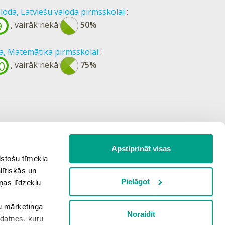
loda, Latviešu valoda pirmsskolai
:
9
, vairāk nekā
50%
, Matemātika pirmsskolai
:
0
, vairāk nekā
75%
Apstiprināt visas
lstošu tīmekļa
lītiskās un
Pielāgot
ņas līdzekļu
šu mārketinga
Noraidīt
kdatnes, kuru