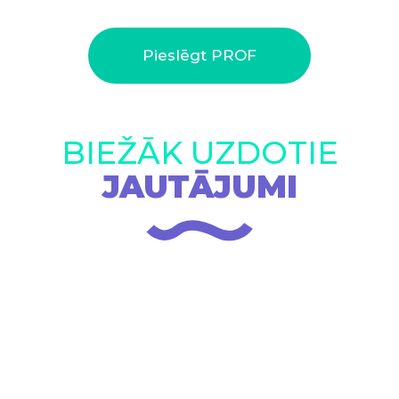
Pieslēgt PROF
BIEŽĀK UZDOTIE
JAUTĀJUMI
Kādi ir PROF apmaksas veidi?
Vai Uzdevumi.lv ir pieejams par brīvu?