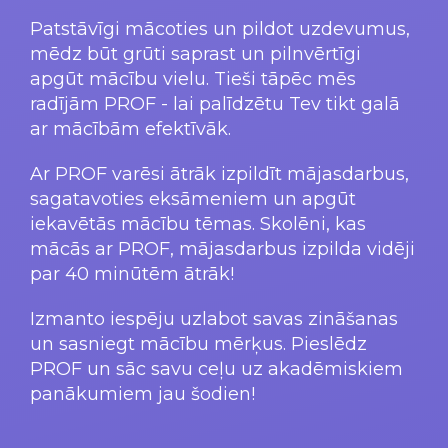
Patstāvīgi mācoties un pildot uzdevumus,
mēdz būt grūti saprast un pilnvērtīgi
apgūt mācību vielu. Tieši tāpēc mēs
radījām PROF - lai palīdzētu Tev tikt galā
ar mācībām efektīvāk.
Ar PROF varēsi ātrāk izpildīt mājasdarbus,
sagatavoties eksāmeniem un apgūt
iekavētās mācību tēmas. Skolēni, kas
mācās ar PROF, mājasdarbus izpilda vidēji
par 40 minūtēm ātrāk!
Izmanto iespēju uzlabot savas zināšanas
un sasniegt mācību mērķus. Pieslēdz
PROF un sāc savu ceļu uz akadēmiskiem
panākumiem jau šodien!