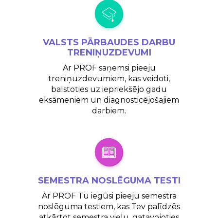
VALSTS
PĀRBAUDES DARBU
TRENIŅUZDEVUMI
Ar PROF saņemsi pieeju
treniņuzdevumiem, kas veidoti,
balstoties uz iepriekšējo gadu
eksāmeniem un diagnosticējošajiem
darbiem.
SEMESTRA NOSLĒGUMA
TESTI
Ar PROF Tu iegūsi pieeju semestra
noslēguma testiem, kas Tev palīdzēs
atkārtot semestra vielu, gatavojoties