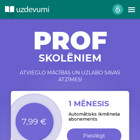
PROF
SKOLĒNIEM
ATVIEGLO MĀCĪBAS UN UZLABO SAVAS
ATZĪMES!
1 MĒNESIS
Automātisks ikmēneša
abonements
7,99 €
Pieslēgt