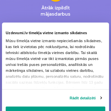
Ātrāk izpildīt
mājasdarbus
Uzdevumi.lv tīmekļa vietne izmanto sīkdatnes
Mūsu tīmekļa vietne izmanto nepieciešamās sīkdatnes,
kas tiek izvietotas pēc noklusējuma, lai nodrošinātu
Iegūt labākas
tehniski atbilstošu tīmekļa vietnes darbību. Tai skaitā
sekmes
mūsu tīmekļa vietnē var tikt izmantotas pirmās puses
un/vai trešās puses personalizētās, analītiskās un
mārketinga sīkdatnes, lai uzlabotu vietnes darbību,
analizētu datu plūsmu, personalizētu saturu, nodrošinātu
sociālo saziņas līdzekļu funkcijas. Bērniem līdz 13 gadu
vecumam pirms izvēles veikšanas ir jāprasa vecāka vai
likumiskā aizbildņa piekrišana.
Efektīvāk apgūt
Rādīt detalizēti
Spiežot uz pogas “Apstiprināt visas”, Jūs piekrītat visām
mācību vielu
sīkdatnēm, kas atrodas šajā tīmekļa vietnē, ieskaitot