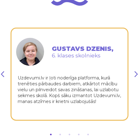
GUSTAVS DZENIS,
6. klases skolnieks
Uzdevumi.lv ir ļoti noderīga platforma, kurā
trenēties pārbaudes darbiem, atkārtot mācību
vielu un pilnveidot savas zināšanas, lai uzlabotu
sekmes skolā. Kopš sāku izmantot Uzdevumi.lv,
manas atzīmes ir krietni uzlabojušās!