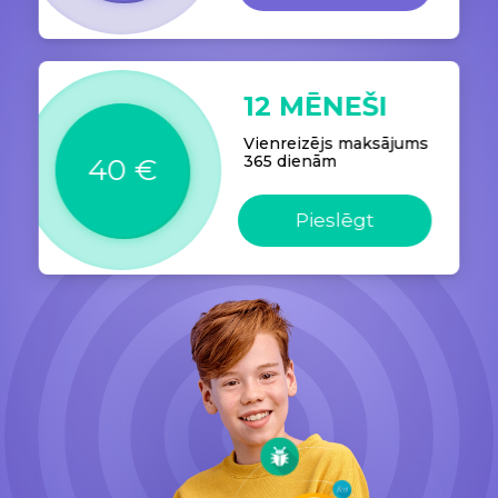
12 MĒNEŠI
Vienreizējs maksājums
365 dienām
40 €
Pieslēgt