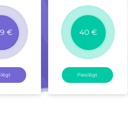
99 €
40 €
slēgt
Pieslēgt