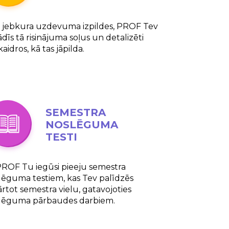
 jebkura uzdevuma izpildes, PROF Tev
dīs tā risinājuma soļus un detalizēti
aidros, kā tas jāpilda.
SEMESTRA
NOSLĒGUMA
TESTI
PROF Tu iegūsi pieeju semestra
lēguma testiem, kas Tev palīdzēs
ārtot semestra vielu, gatavojoties
lēguma pārbaudes darbiem.