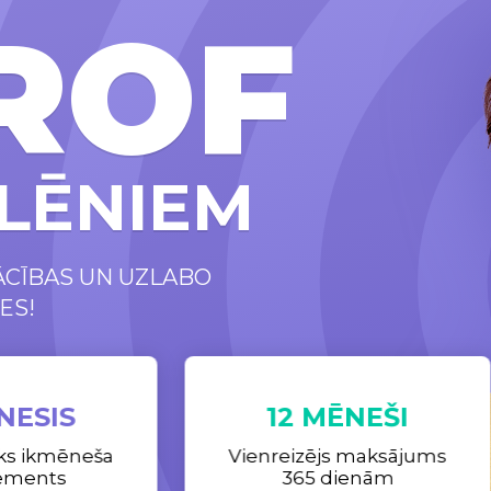
ROF
LĒNIEM
ĀCĪBAS UN UZLABO
ES!
NESIS
12 MĒNEŠI
ks ikmēneša
Vienreizējs maksājums
ements
365 dienām