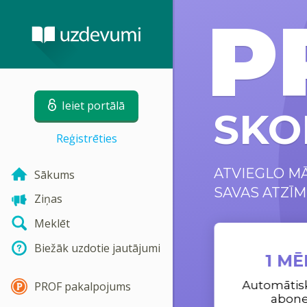
P
Ieiet portālā
SKO
Reģistrēties
ATVIEGLO M
Sākums
SAVAS ATZĪM
Ziņas
Meklēt
Biežāk uzdotie jautājumi
1 MĒ
Automātis
PROF pakalpojums
abon