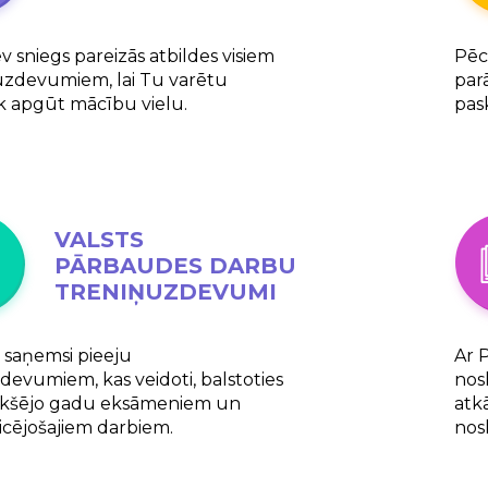
 sniegs pareizās atbildes visiem
Pēc
uzdevumiem, lai Tu varētu
parā
k apgūt mācību vielu.
pask
VALSTS
PĀRBAUDES DARBU
TRENIŅUZDEVUMI
saņemsi pieeju
Ar 
devumiem, kas veidoti, balstoties
nos
iekšējo gadu eksāmeniem un
atk
icējošajiem darbiem.
nos