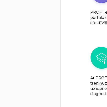
PROF Tev
portāla 
efektīvā
Ar PROF 
treniņuz
uz iepr
diagnost