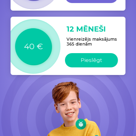
12 MĒNEŠI
Vienreizējs maksājums
365 dienām
40 €
Pieslēgt