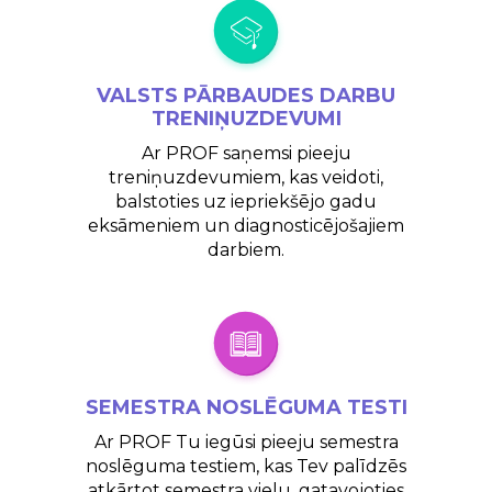
VALSTS
PĀRBAUDES DARBU
TRENIŅUZDEVUMI
Ar PROF saņemsi pieeju
treniņuzdevumiem, kas veidoti,
balstoties uz iepriekšējo gadu
eksāmeniem un diagnosticējošajiem
darbiem.
SEMESTRA NOSLĒGUMA
TESTI
Ar PROF Tu iegūsi pieeju semestra
noslēguma testiem, kas Tev palīdzēs
atkārtot semestra vielu, gatavojoties