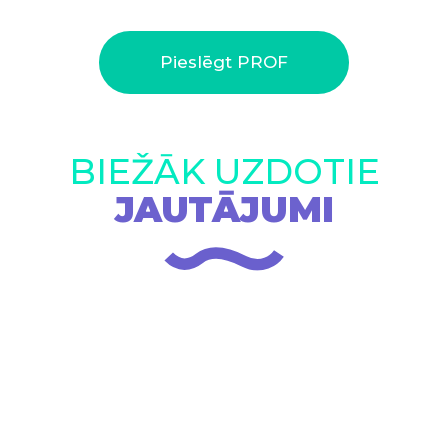
Pieslēgt PROF
BIEŽĀK UZDOTIE
JAUTĀJUMI
Kādi ir PROF apmaksas veidi?
Vai Uzdevumi.lv ir pieejams par brīvu?