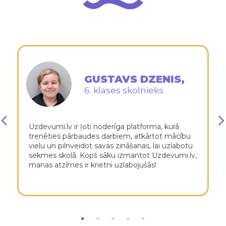
GUSTAVS DZENIS,
6. klases skolnieks
Uzdevumi.lv ir ļoti noderīga platforma, kurā
trenēties pārbaudes darbiem, atkārtot mācību
vielu un pilnveidot savas zināšanas, lai uzlabotu
sekmes skolā. Kopš sāku izmantot Uzdevumi.lv,
manas atzīmes ir krietni uzlabojušās!