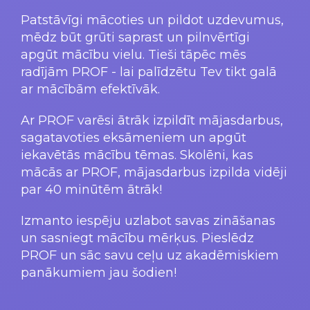
Patstāvīgi mācoties un pildot uzdevumus,
mēdz būt grūti saprast un pilnvērtīgi
apgūt mācību vielu. Tieši tāpēc mēs
radījām PROF - lai palīdzētu Tev tikt galā
ar mācībām efektīvāk.
Ar PROF varēsi ātrāk izpildīt mājasdarbus,
sagatavoties eksāmeniem un apgūt
iekavētās mācību tēmas. Skolēni, kas
mācās ar PROF, mājasdarbus izpilda vidēji
par 40 minūtēm ātrāk!
Izmanto iespēju uzlabot savas zināšanas
un sasniegt mācību mērķus. Pieslēdz
PROF un sāc savu ceļu uz akadēmiskiem
panākumiem jau šodien!