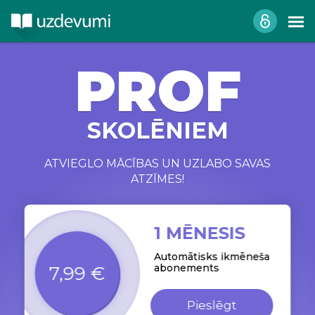
PROF
SKOLĒNIEM
ATVIEGLO MĀCĪBAS UN UZLABO SAVAS
ATZĪMES!
1 MĒNESIS
Automātisks ikmēneša
abonements
7,99 €
Pieslēgt