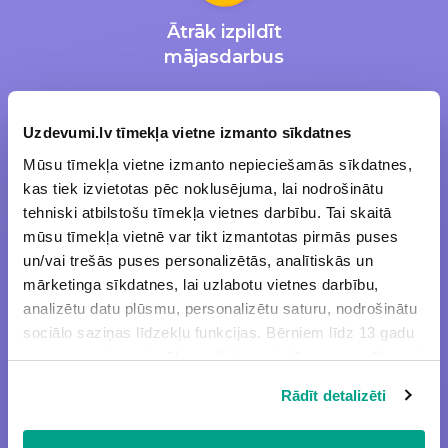
Ātrāk izpildīt
mājasdarbus
Uzdevumi.lv tīmekļa vietne izmanto sīkdatnes
Mūsu tīmekļa vietne izmanto nepieciešamās sīkdatnes,
kas tiek izvietotas pēc noklusējuma, lai nodrošinātu
Iegūt labākas
tehniski atbilstošu tīmekļa vietnes darbību. Tai skaitā
sekmes
mūsu tīmekļa vietnē var tikt izmantotas pirmās puses
un/vai trešās puses personalizētās, analītiskās un
mārketinga sīkdatnes, lai uzlabotu vietnes darbību,
analizētu datu plūsmu, personalizētu saturu, nodrošinātu
sociālo saziņas līdzekļu funkcijas. Bērniem līdz 13 gadu
vecumam pirms izvēles veikšanas ir jāprasa vecāka vai
likumiskā aizbildņa piekrišana.
Efektīvāk apgūt
Rādīt detalizēti
Spiežot uz pogas “Apstiprināt visas”, Jūs piekrītat visām
mācību vielu
sīkdatnēm, kas atrodas šajā tīmekļa vietnē, ieskaitot