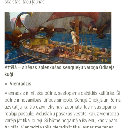
skaistas, taču ļaunas.
Attēlā
–
sirēnas aplenkušas sengrieķu varoņa Odiseja
kuģi
Vienradzis
Vienradzis ir mītiska būtne, sastopama dažādās kultūrās. Šī
būtne ir nevainības, tīrības simbols. Senajā Grieķijā un Romā
uzskatīja, ka šis dzīvnieks nav izdomāts, tas ir sastopams
reālajā pasaulē. Viduslaiku pasakās vēstīts, ka uz vienradža
varēja jāt tikai burvji. Šī būtne nogalināja ikvienu, kas viņam
tuvojās. Vienradzi varēja pieradināt tikai jaunas meitenes,