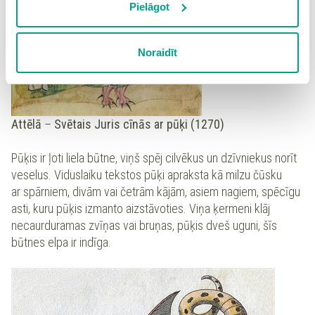
izmantošanai nav nepieciešams iegūt lietotāja piekrišanu.
Pielāgot
Spiežot uz pogas “Apstiprināt izvēlētās”, Jūs varat mainīt
sīkdatņu iestatījumus. Lietotājam ir iespēja iepazīties ar
Noraidīt
detalizētu
sīkdatņu politiku
un ir iespēja atsaukt savu
piekrišanu sadaļā “Sīkdatņu iestatījumi”.
Attēlā
–
Svētais Juris cīnās ar pūķi (1270)
Pūķis ir ļoti liela būtne, viņš spēj cilvēkus un dzīvniekus norīt
veselus. Viduslaiku tekstos pūķi apraksta kā milzu čūsku
ar spārniem, divām vai četrām kājām, asiem nagiem, spēcīgu
asti, kuru pūķis izmanto aizstāvoties. Viņa ķermeni klāj
necaurduramas zvīņas vai bruņas, pūķis dveš uguni, šīs
būtnes elpa ir indīga.