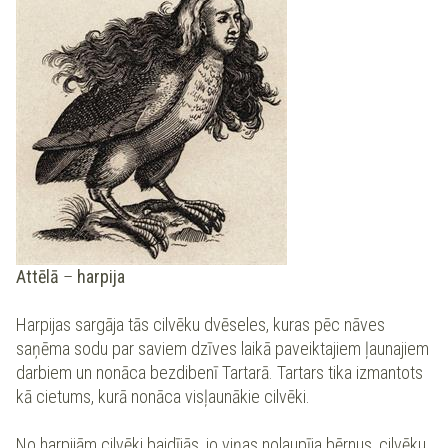
Attēlā
–
harpija
Harpijas sargāja tās cilvēku dvēseles, kuras pēc nāves
saņēma sodu par saviem dzīves laikā paveiktajiem ļaunajiem
darbiem un nonāca bezdibenī Tartarā. Tartars tika izmantots
kā cietums, kurā nonāca visļaunākie cilvēki.
No harpijām cilvēki baidījās, jo viņas nolaupīja bērnus, cilvēku