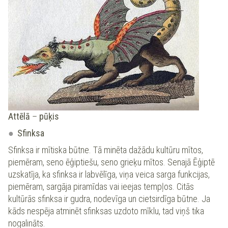
Attēlā
–
pūķis
Sfinksa
Sfinksa ir mītiska būtne. Tā minēta dažādu kultūru mītos,
piemēram, seno ēģiptiešu, seno grieķu mītos. Senajā Ēģiptē
uzskatīja, ka sfinksa ir labvēlīga, viņa veica sarga funkcijas,
piemēram, sargāja piramīdas vai ieejas tempļos. Citās
kultūrās sfinksa ir gudra, nodevīga un cietsirdīga būtne. Ja
kāds nespēja atminēt sfinksas uzdoto mīklu, tad viņš tika
nogalināts.