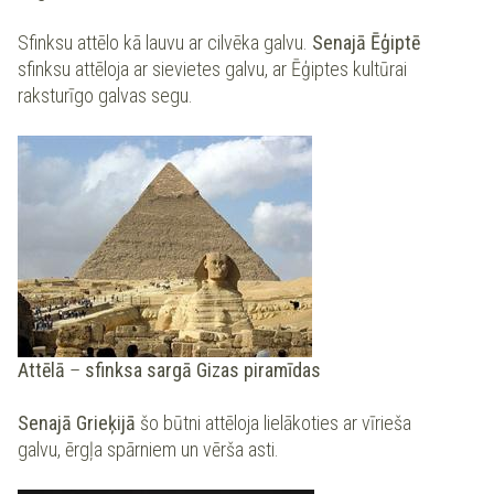
Sfinksu attēlo kā lauvu ar cilvēka galvu.
Senajā Ēģiptē
sfinksu attēloja ar sievietes galvu, ar Ēģiptes kultūrai
raksturīgo galvas segu.
Attēlā
–
sfinksa sargā Gizas piramīdas
Senajā Grieķijā
šo būtni attēloja lielākoties ar vīrieša
galvu, ērgļa spārniem un vērša asti.