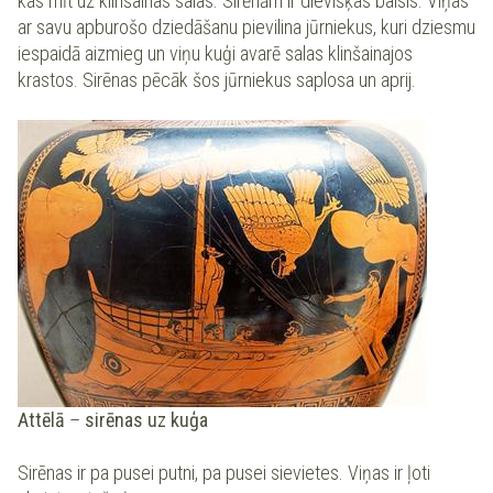
kas mīt uz klinšainas salas. Sirēnām ir dievišķas balsis. Viņas
ar savu apburošo dziedāšanu pievilina jūrniekus, kuri dziesmu
iespaidā aizmieg un viņu kuģi avarē salas klinšainajos
krastos. Sirēnas pēcāk šos jūrniekus saplosa un aprij.
Attēlā
–
sirēnas uz kuģa
Sirēnas ir pa pusei putni, pa pusei sievietes. Viņas ir ļoti