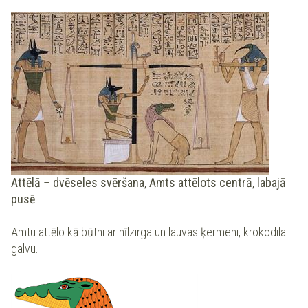
Attēlā
–
dvēseles svēršana, Amts attēlots centrā, labajā
pusē
Amtu attēlo kā būtni ar nīlzirga un lauvas ķermeni, krokodila
galvu.