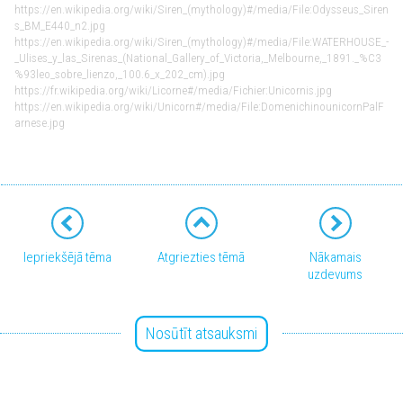
https://en.wikipedia.org/wiki/Siren_(mythology)#/media/File:Odysseus_Siren
s_BM_E440_n2.jpg
https://en.wikipedia.org/wiki/Siren_(mythology)#/media/File:WATERHOUSE_-
_Ulises_y_las_Sirenas_(National_Gallery_of_Victoria,_Melbourne,_1891._%C3
%93leo_sobre_lienzo,_100.6_x_202_cm).jpg
https://fr.wikipedia.org/wiki/Licorne#/media/Fichier:Unicornis.jpg
https://en.wikipedia.org/wiki/Unicorn#/media/File:DomenichinounicornPalF
arnese.jpg
Iepriekšējā tēma
Atgriezties tēmā
Nākamais
uzdevums
Nosūtīt atsauksmi