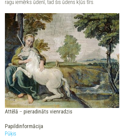
ragu iemērks ūdenī, tad šis ūdens kļūs tīrs.
Attēlā
–
pieradināts vienradzis
Papildinformācija
Pūķis