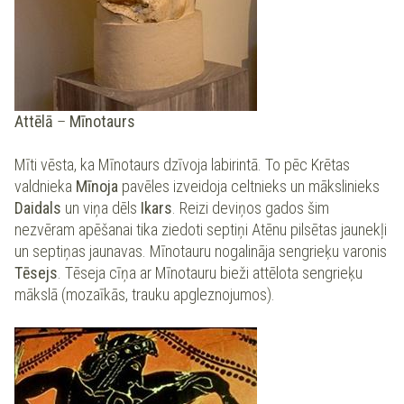
Attēlā
–
Mīnotaurs
Mīti vēsta, ka Mīnotaurs dzīvoja labirintā. To pēc Krētas
valdnieka
Mīnoja
pavēles izveidoja celtnieks un mākslinieks
Daidals
un viņa dēls
Ikars
. Reizi deviņos gados šim
nezvēram apēšanai tika ziedoti septiņi Atēnu pilsētas jaunekļi
un septiņas jaunavas. Mīnotauru nogalināja sengrieķu varonis
Tēsejs
. Tēseja cīņa ar Mīnotauru bieži attēlota sengrieķu
mākslā (mozaīkās, trauku apgleznojumos).