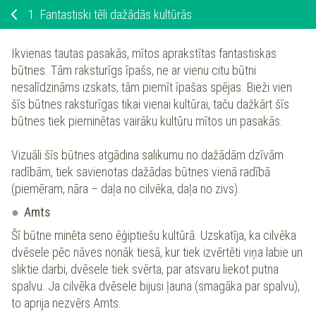
1.
Fantastiski tēli dažādās kultūrās
Ikvienas tautas pasakās, mītos aprakstītas fantastiskas
būtnes. Tām raksturīgs īpašs, ne ar vienu citu būtni
nesalīdzināms izskats, tām piemīt īpašas spējas. Bieži vien
šīs būtnes raksturīgas tikai vienai kultūrai, taču dažkārt šīs
būtnes tiek pieminētas vairāku kultūru mītos un pasakās.
Vizuāli šīs būtnes atgādina salikumu no dažādām dzīvām
radībām, tiek savienotas dažādas būtnes vienā radībā
(piemēram, nāra – daļa no cilvēka, daļa no zivs).
Amts
Šī būtne minēta seno ēģiptiešu kultūrā. Uzskatīja, ka cilvēka
dvēsele pēc nāves nonāk tiesā, kur tiek izvērtēti viņa labie un
sliktie darbi, dvēsele tiek svērta, par atsvaru liekot putna
spalvu. Ja cilvēka dvēsele bijusi ļauna (smagāka par spalvu),
to aprija nezvērs Amts.