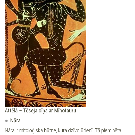
Attēlā
–
Tēseja cīņa ar Mīnotauru
Nāra
Nāra ir mitoloģiska būtne, kura dzīvo ūdenī. Tā pieminēta