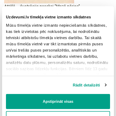
Attēlā
–
ilustrācija pasakai "Mazā nāriņa"
Uzdevumi.lv tīmekļa vietne izmanto sīkdatnes
Nāra ir skaista sieviete ar zivs asti, gariem, brīvi izlaistiem
matiem. Viņai ir skaista balss.
Mūsu tīmekļa vietne izmanto nepieciešamās sīkdatnes,
kas tiek izvietotas pēc noklusējuma, lai nodrošinātu
Pūķis
tehniski atbilstošu tīmekļa vietnes darbību. Tai skaitā
Pūķis pieminēts dažādu kultūru mītos un pasakās. Āzijas
mūsu tīmekļa vietnē var tikt izmantotas pirmās puses
kultūrā pūķis nes veiksmi, savukārt Rietumu kultūrās pūķis ir
un/vai trešās puses personalizētās, analītiskās un
ļauns. Vairākās kultūrās pūķis ir dārgumu sargātājs
mārketinga sīkdatnes, lai uzlabotu vietnes darbību,
(piemēram, sengrieķu, seno romiešu, ģermāņu kultūrā). Pūķis
analizētu datu plūsmu, personalizētu saturu, nodrošinātu
pieminēts viduslaiku stāstos, kuros svētais vai varonis ar viņu
sociālo saziņas līdzekļu funkcijas. Bērniem līdz 13 gadu
cīnās un uzveic. Cīņas iemesli - tauta jāatbrīvo no ļaunā
vecumam pirms izvēles veikšanas ir jāprasa vecāka vai
pūķa, viņa uzbrukumiem, jāiegūst viņa dārgumi.
likumiskā aizbildņa piekrišana.
Rādīt detalizēti
Spiežot uz pogas “Apstiprināt visas”, Jūs piekrītat visām
sīkdatnēm, kas atrodas šajā tīmekļa vietnē, ieskaitot
trešo pušu mārketinga sīkdatnes. Spiežot uz pogas
Apstiprināt visas
“Noraidīt”, Jūs atsakāties no visām sīkdatnēm tīmekļa
vietnē, izņemot “Nepieciešamās” sīkdatnes, kuru