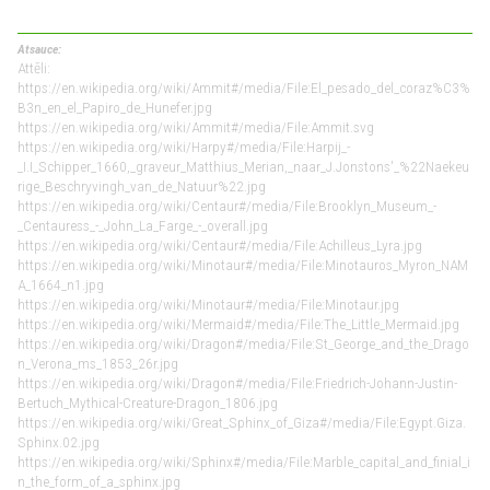
Atsauce:
Attēli:
https://en.wikipedia.org/wiki/Ammit#/media/File:El_pesado_del_coraz%C3%
B3n_en_el_Papiro_de_Hunefer.jpg
https://en.wikipedia.org/wiki/Ammit#/media/File:Ammit.svg
https://en.wikipedia.org/wiki/Harpy#/media/File:Harpij_-
_I.I_Schipper_1660,_graveur_Matthius_Merian,_naar_J.Jonstons'_%22Naekeu
rige_Beschryvingh_van_de_Natuur%22.jpg
https://en.wikipedia.org/wiki/Centaur#/media/File:Brooklyn_Museum_-
_Centauress_-_John_La_Farge_-_overall.jpg
https://en.wikipedia.org/wiki/Centaur#/media/File:Achilleus_Lyra.jpg
https://en.wikipedia.org/wiki/Minotaur#/media/File:Minotauros_Myron_NAM
A_1664_n1.jpg
https://en.wikipedia.org/wiki/Minotaur#/media/File:Minotaur.jpg
https://en.wikipedia.org/wiki/Mermaid#/media/File:The_Little_Mermaid.jpg
https://en.wikipedia.org/wiki/Dragon#/media/File:St_George_and_the_Drago
n_Verona_ms_1853_26r.jpg
https://en.wikipedia.org/wiki/Dragon#/media/File:Friedrich-Johann-Justin-
Bertuch_Mythical-Creature-Dragon_1806.jpg
https://en.wikipedia.org/wiki/Great_Sphinx_of_Giza#/media/File:Egypt.Giza.
Sphinx.02.jpg
https://en.wikipedia.org/wiki/Sphinx#/media/File:Marble_capital_and_finial_i
n_the_form_of_a_sphinx.jpg