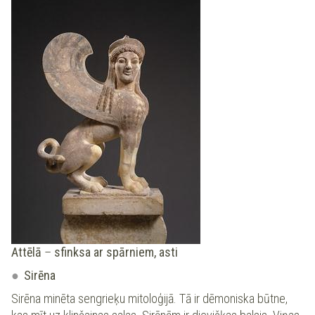
Attēlā
–
sfinksa ar spārniem, asti
Sirēna
Sirēna minēta sengrieķu mitoloģijā. Tā ir dēmoniska būtne,