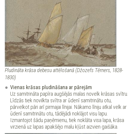
Pludināta krāsa debesu attēlošanā (Džozefs Tērners, 1828-
1830)
Vienas krāsas pludināšana ar pārejām
Uz samitrināta papīra augšējās malas novelk krāsas svītru.
Līdzās tiek novilkta svītra ar ūdenī samitrinātu otu,
pārvelkot pāri arī pirmajai līnijai. Nākamo līniju atkal velk ar
ūdenī samitrinātu otu, tādējādi noklājot visu lapu.
Izmantojot šādu paņēmienu, tiek noklāta visa lapa, krāsa
virzienā uz lapas apakšējo malu kļūst aizvien gaišāka.