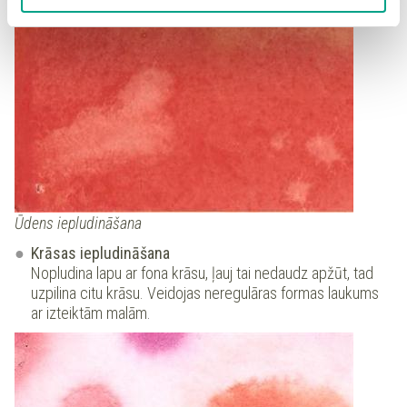
piekrišanu sadaļā “Sīkdatņu iestatījumi”.
Ūdens iepludināšana
Krāsas iepludināšana
Nopludina lapu ar fona krāsu, ļauj tai nedaudz apžūt, tad
uzpilina citu krāsu. Veidojas neregulāras formas laukums
ar izteiktām malām.