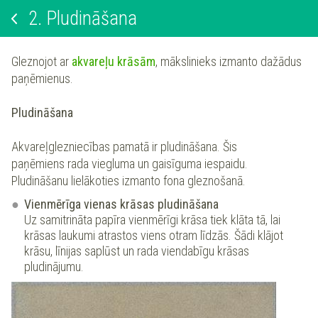
2.
Pludināšana
Gleznojot ar
akvareļu krāsām
, mākslinieks izmanto dažādus
paņēmienus.
Pludināšana
Akvareļglezniecības pamatā ir pludināšana. Šis
paņēmiens rada viegluma un gaisīguma iespaidu.
Pludināšanu lielākoties izmanto fona gleznošanā.
Vienmērīga vienas krāsas pludināšana
Uz samitrināta papīra vienmērīgi krāsa tiek klāta tā, lai
krāsas laukumi atrastos viens otram līdzās. Šādi klājot
krāsu, līnijas saplūst un rada viendabīgu krāsas
pludinājumu.