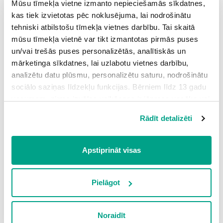
Mūsu tīmekļa vietne izmanto nepieciešamās sīkdatnes,
kas tiek izvietotas pēc noklusējuma, lai nodrošinātu
tehniski atbilstošu tīmekļa vietnes darbību. Tai skaitā
mūsu tīmekļa vietnē var tikt izmantotas pirmās puses
un/vai trešās puses personalizētās, analītiskās un
mārketinga sīkdatnes, lai uzlabotu vietnes darbību,
analizētu datu plūsmu, personalizētu saturu, nodrošinātu
sociālo saziņas līdzekļu funkcijas. Bērniem līdz 13 gadu
vecumam pirms izvēles veikšanas ir jāprasa vecāka vai
Debesis attēlotas, pludinot dažādas krāsas (Džozefs Tērners,
likumiskā aizbildņa piekrišana.
1842)
Rādīt detalizēti
Spiežot uz pogas “Apstiprināt visas”, Jūs piekrītat visām
Ūdens iepludināšana
sīkdatnēm, kas atrodas šajā tīmekļa vietnē, ieskaitot
Nopludina lapu ar fona krāsu, ļauj tai nedaudz nožūt, tad ar
trešo pušu mārketinga sīkdatnes. Spiežot uz pogas
Apstiprināt visas
otu uz mitrās krāsas uzliek ūdens lāsumus. Veidojas
“Noraidīt”, Jūs atsakāties no visām sīkdatnēm tīmekļa
gaišāki laukumi.
vietnē, izņemot “Nepieciešamās” sīkdatnes, kuru
izmantošanai nav nepieciešams iegūt lietotāja piekrišanu.
Pielāgot
Spiežot uz pogas “Apstiprināt izvēlētās”, Jūs varat mainīt
sīkdatņu iestatījumus. Lietotājam ir iespēja iepazīties ar
Noraidīt
detalizētu
sīkdatņu politiku
un ir iespēja atsaukt savu