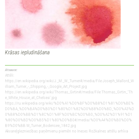
Krāsas iepludināšana
Atsauce:
Attēli:
https://en.wikipedia.org/wiki/J._M._W._Turner#/media/File:Joseph_Mallord_W
illiam_Turner_-_Shipping_-_Google_Art_Project.jpg
https://en.wikipedia.org/wiki/Thomas_Girtin#/media/File:Thomas_Girtin_'Th
e_White_House_at_Chelsea'.jpg
https://ru.wikipedia.org/wiki/%D0%A1%D0%BF%D0%B8%D1%81%D0%BE%
D0%BA_%D0%BA%D0%B0%D1%80%D1%82%D0%B8%D0%BD_%D0%A3%D
0%B8%D0%BB%D1%8C%D1%8F%D0%BC%D0%B0_%D0%A2%D1%91%D1
%80%D0%BD%D0%B5%D1%80%D0%B0#/media/%D0%A4%D0%B0%D0%
B9%D0%BB:W_Turner_Bodensee_1842.jpg
Akvareļglezniecības paņēmienu piemēri no Ineses Rožkalnes attēlu arhīva