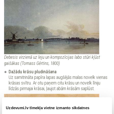
Debesis virzienā uz leju un kompozīcijas labo stūri kļūst
gaišākas (Tomass Gērtins, 1800)
Dažādu krāsu pludināšana
Uz samitrināta papīra lapas augšējās malas novelk vienas
krāsas svītru. Ar otu paņem citu krāsu un novelk līniju
līdzās pirmajai krāsai, ļaujot abām krāsām saplūst.
Uzdevumi.lv tīmekļa vietne izmanto sīkdatnes