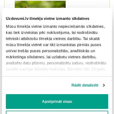
Uzdevumi.lv tīmekļa vietne izmanto sīkdatnes
Mūsu tīmekļa vietne izmanto nepieciešamās sīkdatnes,
kas tiek izvietotas pēc noklusējuma, lai nodrošinātu
tehniski atbilstošu tīmekļa vietnes darbību. Tai skaitā
mūsu tīmekļa vietnē var tikt izmantotas pirmās puses
un/vai trešās puses personalizētās, analītiskās un
mārketinga sīkdatnes, lai uzlabotu vietnes darbību,
analizētu datu plūsmu, personalizētu saturu, nodrošinātu
sociālo saziņas līdzekļu funkcijas. Bērniem līdz 13 gadu
vecumam pirms izvēles veikšanas ir jāprasa vecāka vai
likumiskā aizbildņa piekrišana.
Rādīt detalizēti
Spiežot uz pogas “Apstiprināt visas”, Jūs piekrītat visām
sīkdatnēm, kas atrodas šajā tīmekļa vietnē, ieskaitot
trešo pušu mārketinga sīkdatnes. Spiežot uz pogas
Apstiprināt visas
“Noraidīt”, Jūs atsakāties no visām sīkdatnēm tīmekļa
vietnē, izņemot “Nepieciešamās” sīkdatnes, kuru