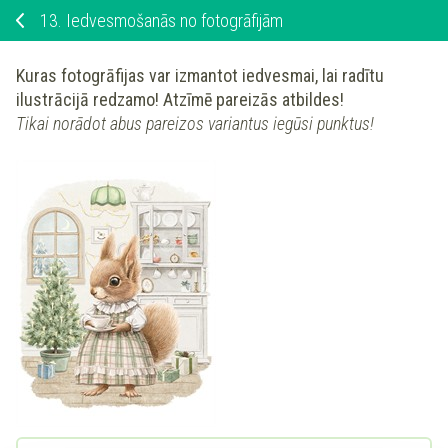
13.
Iedvesmošanās no fotogrāfijām
Kuras fotogrāfijas var izmantot iedvesmai, lai radītu
ilustrācijā redzamo!
Atzīmē pareizās atbildes!
Tikai norādot abus pareizos variantus iegūsi punktus!