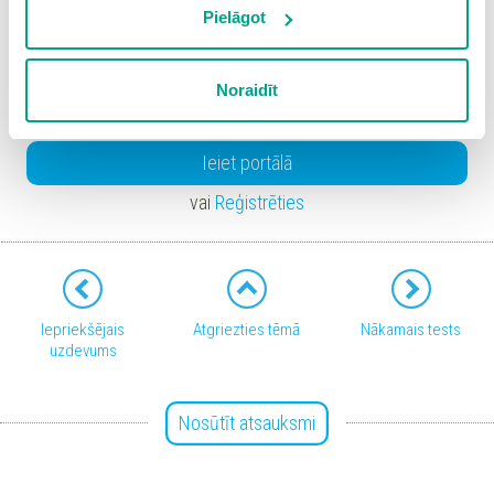
izmantošanai nav nepieciešams iegūt lietotāja piekrišanu.
Pielāgot
Spiežot uz pogas “Apstiprināt izvēlētās”, Jūs varat mainīt
sīkdatņu iestatījumus. Lietotājam ir iespēja iepazīties ar
Noraidīt
detalizētu
sīkdatņu politiku
un ir iespēja atsaukt savu
piekrišanu sadaļā “Sīkdatņu iestatījumi”.
Ieiet portālā
vai
Reģistrēties
Iepriekšējais
Atgriezties tēmā
Nākamais tests
uzdevums
Nosūtīt atsauksmi