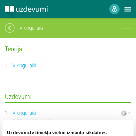
Vikingu laiki
Teorija
1.
Vikingu laiki
Uzdevumi
1.
Vikingu laiki
4
Grūtības pakāpe: vidēja
Uzdevumi.lv tīmekļa vietne izmanto sīkdatnes
2.
Vikingu laiki
2