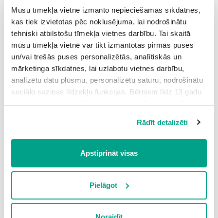
Mūsu tīmekļa vietne izmanto nepieciešamās sīkdatnes,
Grūtības pakāpe: vidēja
kas tiek izvietotas pēc noklusējuma, lai nodrošinātu
3.
Vikingu laiki
2
tehniski atbilstošu tīmekļa vietnes darbību. Tai skaitā
Grūtības pakāpe: vidēja
mūsu tīmekļa vietnē var tikt izmantotas pirmās puses
un/vai trešās puses personalizētās, analītiskās un
mārketinga sīkdatnes, lai uzlabotu vietnes darbību,
analizētu datu plūsmu, personalizētu saturu, nodrošinātu
sociālo saziņas līdzekļu funkcijas. Bērniem līdz 13 gadu
Testi
vecumam pirms izvēles veikšanas ir jāprasa vecāka vai
likumiskā aizbildņa piekrišana.
Rādīt detalizēti
1.
Vikingu laiki
10
Spiežot uz pogas “Apstiprināt visas”, Jūs piekrītat visām
Grūtības pakāpe: vidēja
sīkdatnēm, kas atrodas šajā tīmekļa vietnē, ieskaitot
trešo pušu mārketinga sīkdatnes. Spiežot uz pogas
Apstiprināt visas
“Noraidīt”, Jūs atsakāties no visām sīkdatnēm tīmekļa
vietnē, izņemot “Nepieciešamās” sīkdatnes, kuru
izmantošanai nav nepieciešams iegūt lietotāja piekrišanu.
Pielāgot
Materiāli skolotājiem
Spiežot uz pogas “Apstiprināt izvēlētās”, Jūs varat mainīt
sīkdatņu iestatījumus. Lietotājam ir iespēja iepazīties ar
Noraidīt