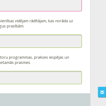
avienības vidējam rādītājam, kas norāda uz
rgus prasībām.
toru programmas, prakses iespējas un
eciešamās prasmes.