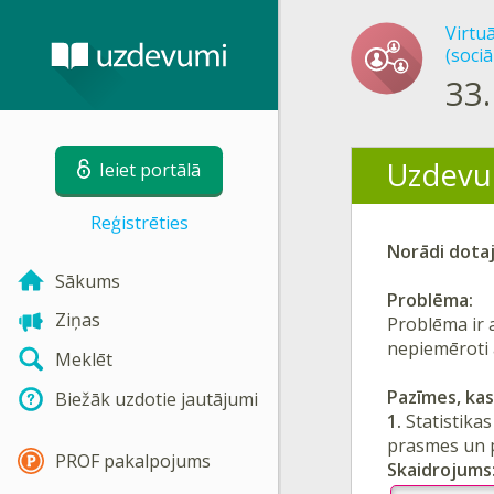
Virtu
(sociā
33.
Uzdevu
Ieiet portālā
Reģistrēties
Norādi
dotaj
Sākums
Problēma:
Ziņas
Problēma ir 
nepiemēroti 
Meklēt
Pazīmes, kas 
Biežāk uzdotie jautājumi
1.
Statistika
prasmes un p
PROF pakalpojums
Skaidrojums