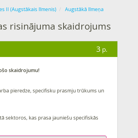
es II (Augstākais līmenis)
Augstākā līmeņa
as risinājuma skaidrojums
3
p.
tošo skaidrojumu!
darba pieredze, specifisku prasmju trūkums un
ā sektoros, kas prasa jauniešu specifiskās