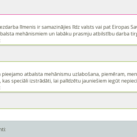
ezdarba līmenis ir samazinājies līdz valsts vai pat Eiropas S
tbalsta mehānismiem un labāku prasmju atbilstību darba ti
:
m pieejamo atbalsta mehānismu uzlabošana, piemēram, men
 kas speciāli izstrādāti, lai palīdzētu jauniešiem iegūt nepi
:
ti: