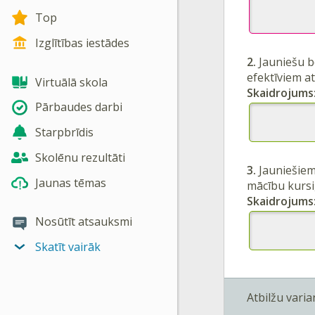
Top
Izglītības iestādes
2.
Jauniešu b
efektīviem a
Virtuālā skola
Skaidrojums
Pārbaudes darbi
Starpbrīdis
Skolēnu rezultāti
3.
Jauniešie
Jaunas tēmas
mācību kursi,
Skaidrojums
Nosūtīt atsauksmi
Skatīt vairāk
Atbilžu varian