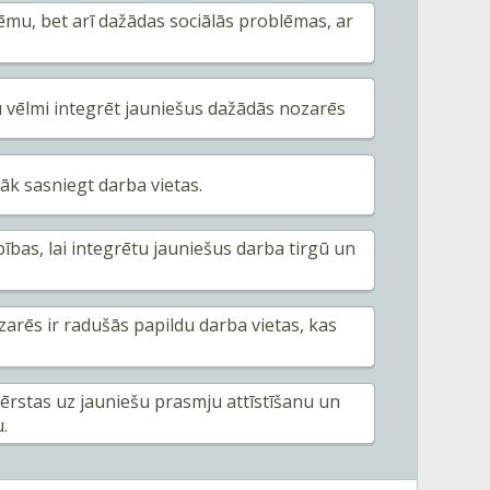
blēmu, bet arī dažādas sociālās problēmas, ar
u vēlmi integrēt jauniešus dažādās nozarēs
āk sasniegt darba vietas.
rbības, lai integrētu jauniešus darba tirgū un
arēs ir radušās papildu darba vietas, kas
vērstas uz jauniešu prasmju attīstīšanu un
.