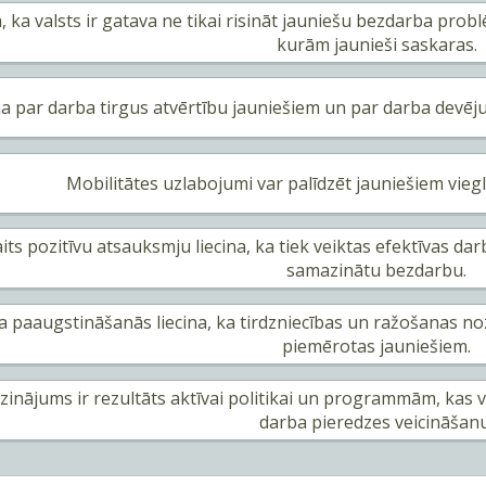
a, ka valsts ir gatava ne tikai risināt jauniešu bezdarba pro
kurām jaunieši saskaras.
na par darba tirgus atvērtību jauniešiem un par darba devēj
Mobilitātes uzlabojumi var palīdzēt jauniešiem viegl
aits pozitīvu atsauksmju liecina, ka tiek veiktas efektīvas da
samazinātu bezdarbu.
 paaugstināšanās liecina, ka tirdzniecības un ražošanas noz
piemērotas jauniešiem.
zinājums ir rezultāts aktīvai politikai un programmām, kas 
darba pieredzes veicināšanu