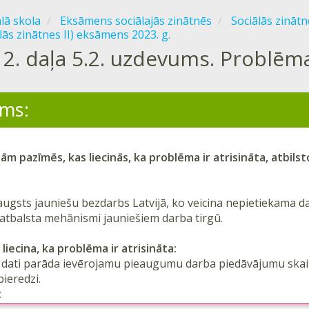
ālā skola
Eksāmens sociālajās zinātnēs
Sociālās zinātn
lās zinātnes II) eksāmens 2023. g.
2. daļa 5.2. uzdevums. Problēm
ms:
ām pazīmēs, kas liecinās, ka problēma ir atrisināta, atbils
augsts jauniešu bezdarbs Latvijā, ko veicina nepietiekama 
atbalsta mehānismi jauniešiem darba tirgū.
liecina, ka problēma ir atrisināta:
s dati parāda ievērojamu pieaugumu darba piedāvājumu skait
ieredzi.
: