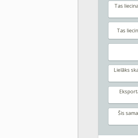
Tas liecin
Tas lieci
Lielāks sk
Eksporta
Šis sama