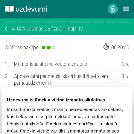
4.
Gatavošanās CE fizikā 1. daļai IV
Grūtības pakāpe:
00:30:00
1.
Momentānā ātruma vektora virziens
3
p.
2.
Apgalvojumi par mehāniskajā kustībā lietotiem
1
p.
pamatjēdzieniem II
3.
Nosauc parādību!
1
p.
Uzdevumi.lv tīmekļa vietne izmanto sīkdatnes
4.
Difūzija
2
p.
Mūsu tīmekļa vietne izmanto nepieciešamās sīkdatnes,
kas tiek izvietotas pēc noklusējuma, lai nodrošinātu
5.
Klapeirona vienādojums
1
p.
tehniski atbilstošu tīmekļa vietnes darbību. Tai skaitā
mūsu tīmekļa vietnē var tikt izmantotas pirmās puses
6.
Izoparametrisko procesu un grafiku analīze
2
p.