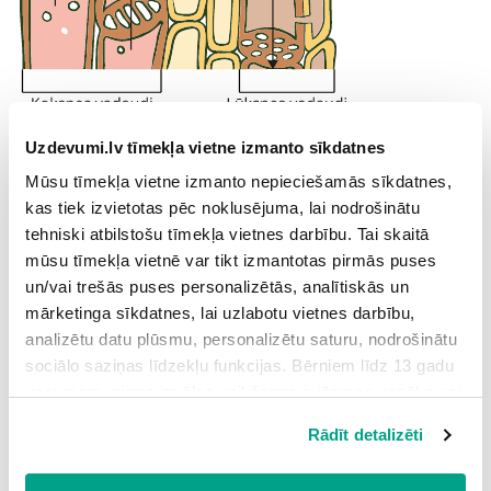
Kura lūksnes vadaudu šūnu uzbūves pazīme nodrošina
Uzdevumi.lv tīmekļa vietne izmanto sīkdatnes
vielu vadīšanu?
Mūsu tīmekļa vietne izmanto nepieciešamās sīkdatnes,
Uzdevumi.lv Tev piedāvā izvēlēties pareizo atbildi. Darbā
kas tiek izvietotas pēc noklusējuma, lai nodrošinātu
Tev pašam ir jāuzraksta atbilde!
tehniski atbilstošu tīmekļa vietnes darbību. Tai skaitā
mūsu tīmekļa vietnē var tikt izmantotas pirmās puses
un/vai trešās puses personalizētās, analītiskās un
Veidoti no sietstobriem un pavadošajām šūnām,
mārketinga sīkdatnes, lai uzlabotu vietnes darbību,
pagarinātas cauruļveida šūnas.
analizētu datu plūsmu, personalizētu saturu, nodrošinātu
sociālo saziņas līdzekļu funkcijas. Bērniem līdz 13 gadu
Šūnas izstieptas garenvirzienā, cauruļveida, izzuduši
vecumam pirms izvēles veikšanas ir jāprasa vecāka vai
šūnapvalki šūnu galos.
likumiskā aizbildņa piekrišana.
Rādīt detalizēti
Spiežot uz pogas “Apstiprināt visas”, Jūs piekrītat visām
sīkdatnēm, kas atrodas šajā tīmekļa vietnē, ieskaitot
Šūnas mazas, ar uzbiezinātiem šūnapvalkiem. Veido