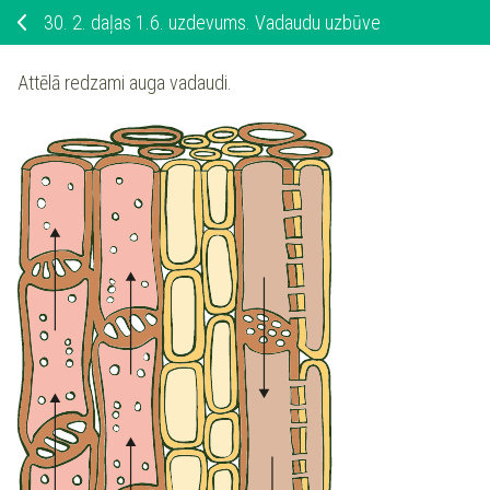
30.
2. daļas 1.6. uzdevums. Vadaudu uzbūve
Attēlā redzami auga vadaudi.