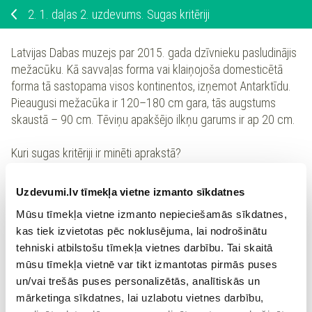
2.
1. daļas 2. uzdevums. Sugas kritēriji
Latvijas Dabas muzejs par 2015. gada dzīvnieku pasludinājis
mežacūku. Kā savvaļas forma vai klaiņojoša domesticētā
forma tā sastopama visos kontinentos, izņemot Antarktīdu.
Pieaugusi mežacūka ir 120–180 cm gara, tās augstums
skaustā – 90 cm. Tēviņu apakšējo ilkņu garums ir ap 20 cm.
Kuri sugas kritēriji ir minēti aprakstā?
Uzdevumi.lv tīmekļa vietne izmanto sīkdatnes
Ekoloģiskais, ģenētiskais
Mūsu tīmekļa vietne izmanto nepieciešamās sīkdatnes,
kas tiek izvietotas pēc noklusējuma, lai nodrošinātu
Ģeogrāfiskais, morfoloģiskais
tehniski atbilstošu tīmekļa vietnes darbību. Tai skaitā
mūsu tīmekļa vietnē var tikt izmantotas pirmās puses
un/vai trešās puses personalizētās, analītiskās un
Morfoloģiskais, fizioloģiskais
mārketinga sīkdatnes, lai uzlabotu vietnes darbību,