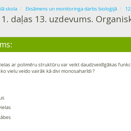
ālā skola
Eksāmens un monitoringa darbs bioloģijā
12
1. daļas 13. uzdevums. Organisk
ms:
ielas ar polimēru struktūru var veikt daudzveidīgākas funkc
ko vielu veido vairāk kā divi monosaharīdi ?
us
ielas
kābes