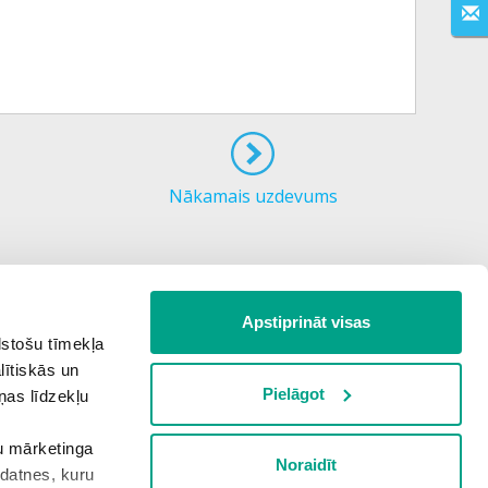
Nākamais uzdevums
Apstiprināt visas
lstošu tīmekļa
lītiskās un
Pielāgot
ņas līdzekļu
šu mārketinga
Noraidīt
kdatnes, kuru