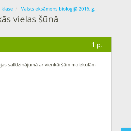
. klase
Valsts eksāmens bioloģijā 2016. g.
ās vielas šūnā
1
p.
ijas salīdzinājumā ar vienkāršām molekulām.