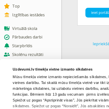
Top
Ieiet portāl
Izglītības iestādes
Virtuālā skola
Pārbaudes darbi
Iepriekš
Starpbrīdis
Skolēnu rezultāti
Jaunas tēmas
Uzdevumi.lv tīmekļa vietne izmanto sīkdatnes
Nosūtīt atsauksmi
Mūsu tīmekļa vietne izmanto nepieciešamās sīkdatnes, kas
vietnes darbību. Tai skaitā mūsu tīmekļa vietnē var tikt
Skatīt vairāk
mārketinga sīkdatnes, lai uzlabotu vietnes darbību, anal
funkcijas. Bērniem līdz 13 gadu vecumam pirms izvēles v
Spiežot uz pogas “Apstiprināt visas”, Jūs piekrītat visā
sīkdatnes. Spiežot uz pogas “Noraidīt”, Jūs atsakāties