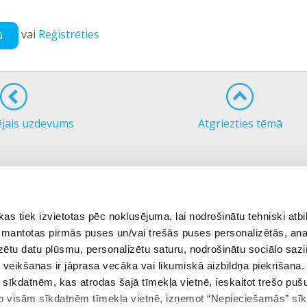
vai
Reģistrēties
ā
ējais uzdevums
Atgriezties tēmā
 tiek izvietotas pēc noklusējuma, lai nodrošinātu tehniski atbi
 izmantotas pirmās puses un/vai trešās puses personalizētās, ana
izētu datu plūsmu, personalizētu saturu, nodrošinātu sociālo sazi
eikšanas ir jāprasa vecāka vai likumiskā aizbildņa piekrišana.
m sīkdatnēm, kas atrodas šajā tīmekļa vietnē, ieskaitot trešo pu
 no visām sīkdatnēm tīmekļa vietnē, izņemot “Nepieciešamās” sī