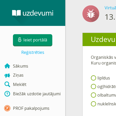
Virtu
13.
Uzdevu
Ieiet portālā
Reģistrēties
Organiskās v
Kuru organis
Sākums
Ziņas
lipīdus
Meklēt
ogļhidrāt
Biežāk uzdotie jautājumi
olbaltumv
nukleīns
PROF pakalpojums