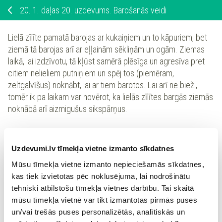
20.
1. daļas 20. uzdevums. Barošanās veidi
Lielā zīlīte pamatā barojas ar kukaiņiem un to kāpuriem, bet
ziemā tā barojas arī ar eļļainām sēkliņām un ogām. Ziemas
laikā, lai izdzīvotu, tā kļūst samērā plēsīga un agresīva pret
citiem nelieliem putniņiem un spēj tos (piemēram,
zeltgalvīšus) noknābt, lai ar tiem barotos. Lai arī ne bieži,
tomēr ik pa laikam var novērot, ka lielās zīlītes bargās ziemās
noknābā arī aizmigušus sikspārņus.
Kāds organisms ir
lielā zīlīte
?
Uzdevumi.lv tīmekļa vietne izmanto sīkdatnes
Mūsu tīmekļa vietne izmanto nepieciešamās sīkdatnes,
saprotrofs
kas tiek izvietotas pēc noklusējuma, lai nodrošinātu
tehniski atbilstošu tīmekļa vietnes darbību. Tai skaitā
miksotrofs
mūsu tīmekļa vietnē var tikt izmantotas pirmās puses
un/vai trešās puses personalizētās, analītiskās un