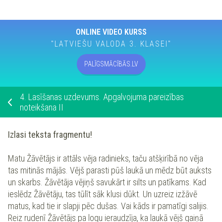
ONLINE VIDEO KURSS
"LATVIEŠU VALODA 3. KLASEI"
PALĪGSMĀCĪBĀS.LV
4.
Lasīšanas uzdevums. Apgalvojuma pareizības
noteikšana II
Izlasi teksta fragmentu!
Matu Žāvētājs ir attāls vēja radinieks, taču atšķirībā no vēja
tas mitinās mājās. Vējš parasti pūš laukā un mēdz būt auksts
un skarbs. Žāvētāja vējiņš savukārt ir silts un patīkams. Kad
ieslēdz Žāvētāju, tas tūlīt sāk klusi dūkt. Un uzreiz izžāvē
matus, kad tie ir slapji pēc dušas. Vai kāds ir pamatīgi salijis.
Reiz rudenī Žāvētājs pa logu ieraudzīja, ka laukā vējš gaiņā