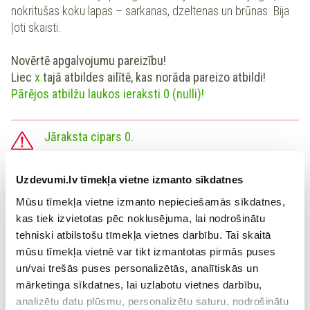
nokritušas koku lapas – sarkanas, dzeltenas un brūnas. Bija
ļoti skaisti.
Novērtē apgalvojumu pareizību!
Liec
x
tajā atbildes ailītē, kas norāda pareizo atbildi!
Pārējos atbilžu laukos ieraksti 0 (nulli)!
Jāraksta cipars 0.
Uzdevumi.lv tīmekļa vietne izmanto sīkdatnes
PIEMĒRS
Mūsu tīmekļa vietne izmanto nepieciešamās sīkdatnes,
Apgalvojums
Jā
Nē
kas tiek izvietotas pēc noklusējuma, lai nodrošinātu
tehniski atbilstošu tīmekļa vietnes darbību. Tai skaitā
Latvijā ir četri gadalaiki.
x
0
mūsu tīmekļa vietnē var tikt izmantotas pirmās puses
Latvijā ir pasaulē lielākais tuksnesis.
0
x
un/vai trešās puses personalizētās, analītiskās un
mārketinga sīkdatnes, lai uzlabotu vietnes darbību,
analizētu datu plūsmu, personalizētu saturu, nodrošinātu