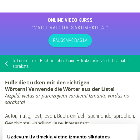
ONLINE VIDEO KURSS
"VĀCU VALODA SĀKUMSKOLAI"
PALĪGSMĀCĪBĀS.LV
5.
Lückentext. Buchbeschreibung – Trūkstošie vārdi. Grāmatas
apraksts
Fülle die Lücken mit den richtigen
Wörtern!
Verwende die Wörter aus der Liste!
Aizpildi vietas ar pareizajiem vārdiem!
Izmanto vārdus no
saraksta!
Autor, mutig, liest, lesen, Buch, einfach, spannende, sprechen,
Geschichte, Handlung, lese, interessant
Uzdevumi.lv tīmekļa vietne izmanto sīkdatnes