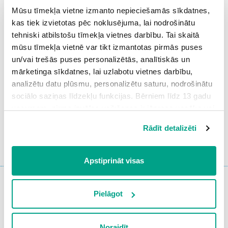
1.
Der
erklärt die Handlung sehr gut.
Mūsu tīmekļa vietne izmanto nepieciešamās sīkdatnes,
kas tiek izvietotas pēc noklusējuma, lai nodrošinātu
tehniski atbilstošu tīmekļa vietnes darbību. Tai skaitā
2
.
Wir
oft über Bücher in der Klasse.
mūsu tīmekļa vietnē var tikt izmantotas pirmās puses
un/vai trešās puses personalizētās, analītiskās un
mārketinga sīkdatnes, lai uzlabotu vietnes darbību,
analizētu datu plūsmu, personalizētu saturu, nodrošinātu
3
.
Ich mag
Geschichten.
sociālo saziņas līdzekļu funkcijas. Bērniem līdz 13 gadu
vecumam pirms izvēles veikšanas ir jāprasa vecāka vai
likumiskā aizbildņa piekrišana.
Rādīt detalizēti
Ieiet portālā
Spiežot uz pogas “Apstiprināt visas”, Jūs piekrītat visām
sīkdatnēm, kas atrodas šajā tīmekļa vietnē, ieskaitot
vai
Reģistrēties
trešo pušu mārketinga sīkdatnes. Spiežot uz pogas
Apstiprināt visas
“Noraidīt”, Jūs atsakāties no visām sīkdatnēm tīmekļa
vietnē, izņemot “Nepieciešamās” sīkdatnes, kuru
izmantošanai nav nepieciešams iegūt lietotāja piekrišanu.
Pielāgot
Spiežot uz pogas “Apstiprināt izvēlētās”, Jūs varat mainīt
Iepriekšējais
Atgriezties tēmā
Nākamais
uzdevums
uzdevums
sīkdatņu iestatījumus. Lietotājam ir iespēja iepazīties ar
Noraidīt