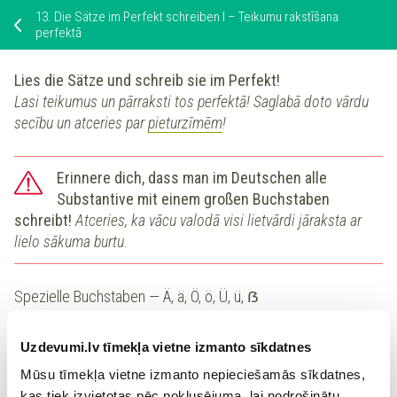
13.
Die Sätze im Perfekt schreiben I – Teikumu rakstīšana
perfektā
Lies die Sätze und schreib sie im Perfekt!
Lasi teikumus un pārraksti tos perfektā! Saglabā doto vārdu
secību un atceries par
pieturzīmēm
!
Erinnere dich, dass man im Deutschen alle
Substantive mit einem großen Buchstaben
schreibt!
Atceries, ka vācu valodā visi lietvārdi jāraksta ar
lielo sākuma burtu.
Spezielle Buchstaben — Ä, ä, Ö, ö, Ü, ü, ẞ
1.
Die Schüler organisieren eine Party.
Uzdevumi.lv tīmekļa vietne izmanto sīkdatnes
Mūsu tīmekļa vietne izmanto nepieciešamās sīkdatnes,
kas tiek izvietotas pēc noklusējuma, lai nodrošinātu