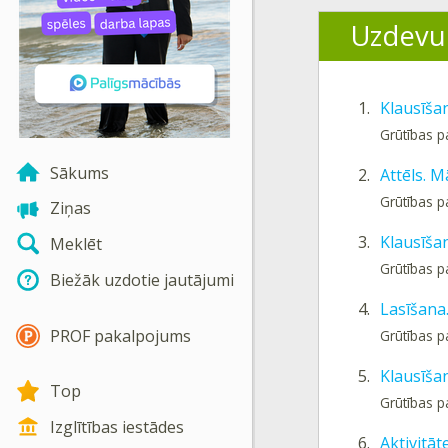
Uzdevu
1.
Klausīša
Grūtības 
Sākums
2.
Attēls. 
Grūtības 
Ziņas
3.
Klausīša
Meklēt
Grūtības 
Biežāk uzdotie jautājumi
4.
Lasīšana.
PROF pakalpojums
Grūtības 
5.
Klausīšan
Top
Grūtības 
Izglītības iestādes
6.
Aktivitāt