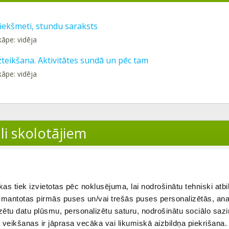
iekšmeti, stundu saraksts
kāpe: vidēja
zteikšana. Aktivitātes sundā un pēc tam
kāpe: vidēja
li skolotājiem
ītājs
 tiek izvietotas pēc noklusējuma, lai nodrošinātu tehniski atbi
 izmantotas pirmās puses un/vai trešās puses personalizētās, ana
izētu datu plūsmu, personalizētu saturu, nodrošinātu sociālo sazi
eikšanas ir jāprasa vecāka vai likumiskā aizbildņa piekrišana.