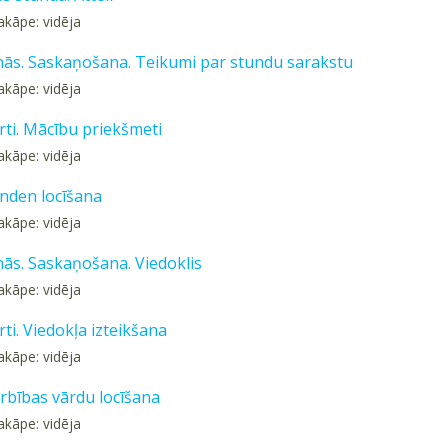
akāpe: vidēja
nās. Saskaņošana. Teikumi par stundu sarakstu
akāpe: vidēja
rti. Mācību priekšmeti
akāpe: vidēja
inden locīšana
akāpe: vidēja
nās. Saskaņošana. Viedoklis
akāpe: vidēja
rti. Viedokļa izteikšana
akāpe: vidēja
arbības vārdu locīšana
akāpe: vidēja