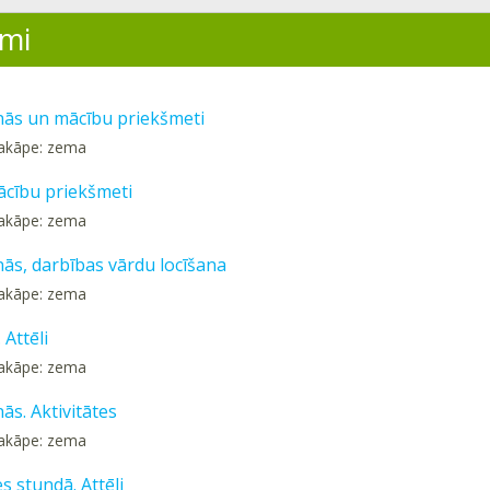
mi
nās un mācību priekšmeti
pakāpe: zema
Mācību priekšmeti
pakāpe: zema
nās, darbības vārdu locīšana
pakāpe: zema
 Attēli
pakāpe: zema
ās. Aktivitātes
pakāpe: zema
es stundā. Attēli