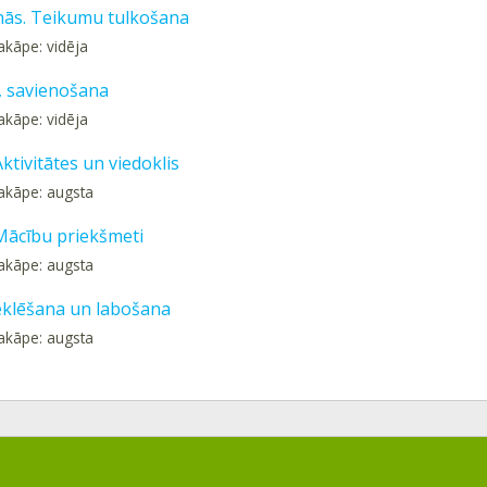
nās. Teikumu tulkošana
akāpe: vidēja
, savienošana
akāpe: vidēja
Aktivitātes un viedoklis
akāpe: augsta
 Mācību priekšmeti
akāpe: augsta
klēšana un labošana
akāpe: augsta