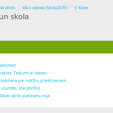
ālā skola
Vācu valoda (Skola2030)
5. klase
un skola
iekšmeti
raksts. Teikumi ar haben
izteikšana par mācību priekšmetiem
s stundās, starpbrīžos
rbības vārdu patskaņu mija