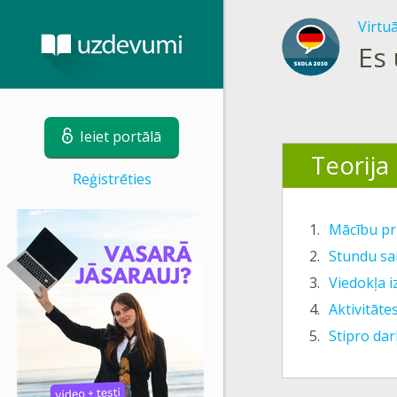
Virtu
Es 
Ieiet portālā
Teorija
Reģistrēties
1.
Mācību pr
2.
Stundu sa
3.
Viedokļa 
4.
Aktivitāte
5.
Stipro da