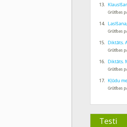
13.
Klausīša
Grūtības p
14.
Lasīšana
Grūtības p
15.
Diktāts. 
Grūtības p
16.
Diktāts.
Grūtības p
17.
Kļūdu me
Grūtības p
Testi