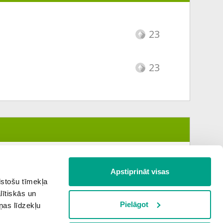
23
23
Apstiprināt visas
lstošu tīmekļa
lītiskās un
Pielāgot
ņas līdzekļu