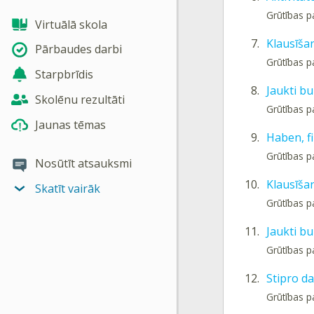
Grūtības p
Virtuālā skola
7.
Klausīša
Pārbaudes darbi
Grūtības p
Starpbrīdis
8.
Jaukti bu
Skolēnu rezultāti
Grūtības p
Jaunas tēmas
9.
Haben, f
Grūtības p
Nosūtīt atsauksmi
10.
Klausīša
Skatīt vairāk
Grūtības p
11.
Jaukti bu
Grūtības p
12.
Stipro d
Grūtības p