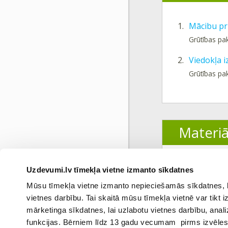
1.
Mācibu pr
Grūtības pa
2.
Viedokļa i
Grūtības pa
Materiā
1.
Satura rād
Uzdevumi.lv tīmekļa vietne izmanto sīkdatnes
Mūsu tīmekļa vietne izmanto nepieciešamās sīkdatnes, kas
vietnes darbību. Tai skaitā mūsu tīmekļa vietnē var tikt
mārketinga sīkdatnes, lai uzlabotu vietnes darbību, anal
funkcijas. Bērniem līdz 13 gadu vecumam pirms izvēles v