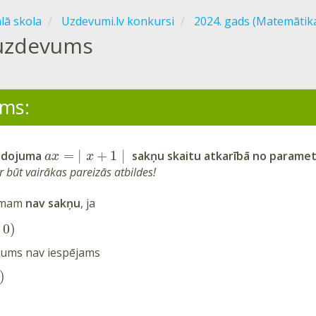
ālā skola
Uzdevumi.lv konkursi
2024. gads (Matemātik
uzdevums
ms:
=
|
+
1
|
nādojuma
sakņu skaitu atkarībā no parame
a
x
x
 būt vairākas pareizās atbildes!
umam
nav sakņu
, ja
;
0
)
jums nav iespējams
)