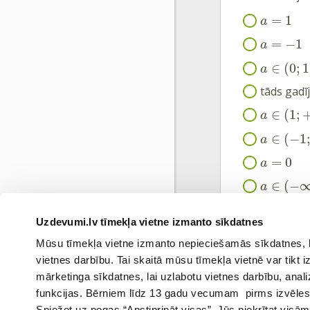
=
1
a
=
−
1
a
∈
(
0
;
1
a
tāds gadī
∈
(
1
;
a
∈
(
−
1
a
=
0
a
∈
(
−
a
Uzdevumi.lv tīmekļa vietne izmanto sīkdatnes
Ieiet portāl
Mūsu tīmekļa vietne izmanto nepieciešamās sīkdatnes, kas
vietnes darbību. Tai skaitā mūsu tīmekļa vietnē var tikt
mārketinga sīkdatnes, lai uzlabotu vietnes darbību, anal
funkcijas. Bērniem līdz 13 gadu vecumam pirms izvēles v
Spiežot uz pogas “Apstiprināt visas”, Jūs piekrītat visā