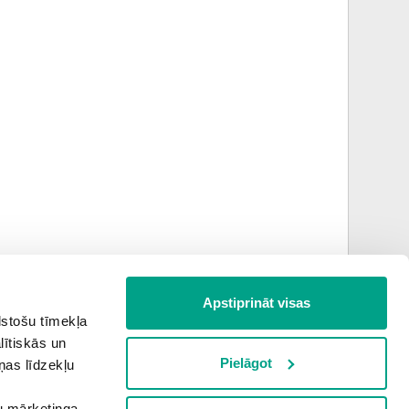
Apstiprināt visas
lstošu tīmekļa
lītiskās un
Pielāgot
ņas līdzekļu
šu mārketinga