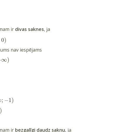
mam ir
divas saknes
, ja
;
0
)
jums nav iespējams
+
∞
)
∞
;
−
1
)
)
mam ir
bezgalīgi daudz sakņu
, ja