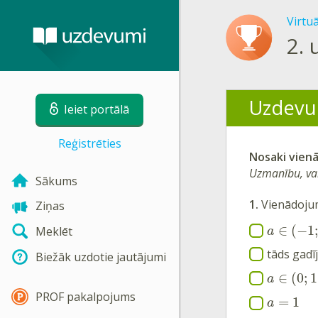
Virtu
2.
Uzdevu
Ieiet portālā
Reģistrēties
Nosaki vie
Uzmanību, var
Sākums
1.
Vienādoj
Ziņas
∈
(
−
1
Meklēt
a
tāds gadī
Biežāk uzdotie jautājumi
∈
(
0
;
1
a
PROF pakalpojums
=
1
a