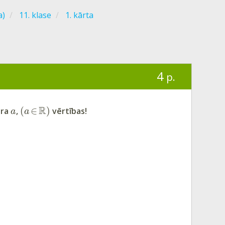
a)
11. klase
1. kārta
4
p.
R
(
∈
)
tra
,
vērtības!
a
a