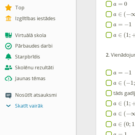
=
0
a
Top
∈
(
−
a
Izglītības iestādes
=
−
1
a
∈
(
1
;
Virtuālā skola
a
Pārbaudes darbi
2.
Vienādoju
Starpbrīdis
Skolēnu rezultāti
=
−
1
a
Jaunas tēmas
∈
(
−
1
a
tāds gadī
Nosūtīt atsauksmi
∈
(
1
;
a
Skatīt vairāk
∈
(
−
a
∈
(
0
;
1
a
=
1
a