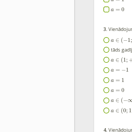
=
0
a
3.
Vienādoju
∈
(
−
1
a
tāds gadī
∈
(
1
;
a
=
−
1
a
=
1
a
=
0
a
∈
(
−
a
∈
(
0
;
1
a
4.
Vienādoju