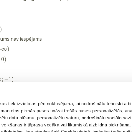
)
jums nav iespējams
+
∞
)
;
0
)
∞
;
−
1
)
vai
Reģistrēties
ā
 tiek izvietotas pēc noklusējuma, lai nodrošinātu tehniski atbi
 izmantotas pirmās puses un/vai trešās puses personalizētās, ana
izētu datu plūsmu, personalizētu saturu, nodrošinātu sociālo sazi
eikšanas ir jāprasa vecāka vai likumiskā aizbildņa piekrišana.
m sīkdatnēm, kas atrodas šajā tīmekļa vietnē, ieskaitot trešo pu