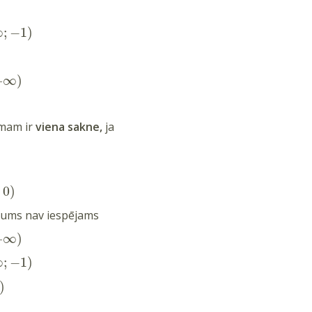
∞
;
−
1
)
+
∞
)
mam ir
viena sakne,
ja
;
0
)
jums nav iespējams
+
∞
)
∞
;
−
1
)
)