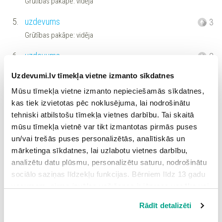
Grūtības pakāpe: vidēja
5.
uzdevums
3
Grūtības pakāpe: vidēja
6.
uzdevums
2
Grūtības pakāpe: vidēja
Uzdevumi.lv tīmekļa vietne izmanto sīkdatnes
7.
uzdevums
2
Mūsu tīmekļa vietne izmanto nepieciešamās sīkdatnes,
kas tiek izvietotas pēc noklusējuma, lai nodrošinātu
Grūtības pakāpe: vidēja
tehniski atbilstošu tīmekļa vietnes darbību. Tai skaitā
8.
uzdevums
3
mūsu tīmekļa vietnē var tikt izmantotas pirmās puses
Grūtības pakāpe: vidēja
un/vai trešās puses personalizētās, analītiskās un
mārketinga sīkdatnes, lai uzlabotu vietnes darbību,
9.
uzdevums
3
analizētu datu plūsmu, personalizētu saturu, nodrošinātu
Grūtības pakāpe: vidēja
sociālo saziņas līdzekļu funkcijas. Bērniem līdz 13 gadu
vecumam pirms izvēles veikšanas ir jāprasa vecāka vai
10.
uzdevums
4
likumiskā aizbildņa piekrišana.
Rādīt detalizēti
Grūtības pakāpe: vidēja
Spiežot uz pogas “Apstiprināt visas”, Jūs piekrītat visām
sīkdatnēm, kas atrodas šajā tīmekļa vietnē, ieskaitot