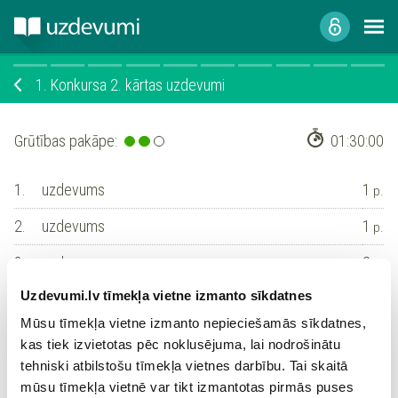
1.
Konkursa 2. kārtas uzdevumi
Grūtības pakāpe:
01:30:00
1.
uzdevums
1
p.
2.
uzdevums
1
p.
3.
uzdevums
2
p.
Uzdevumi.lv tīmekļa vietne izmanto sīkdatnes
4.
uzdevums
3
p.
Mūsu tīmekļa vietne izmanto nepieciešamās sīkdatnes,
5.
uzdevums
4
p.
kas tiek izvietotas pēc noklusējuma, lai nodrošinātu
tehniski atbilstošu tīmekļa vietnes darbību. Tai skaitā
6.
uzdevums
4
p.
mūsu tīmekļa vietnē var tikt izmantotas pirmās puses