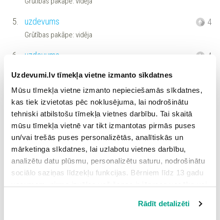
Grūtības pakāpe: vidēja
5.
uzdevums
4
Grūtības pakāpe: vidēja
6.
uzdevums
4
Grūtības pakāpe: vidēja
Uzdevumi.lv tīmekļa vietne izmanto sīkdatnes
7.
uzdevums
4
Mūsu tīmekļa vietne izmanto nepieciešamās sīkdatnes,
kas tiek izvietotas pēc noklusējuma, lai nodrošinātu
Grūtības pakāpe: vidēja
tehniski atbilstošu tīmekļa vietnes darbību. Tai skaitā
8.
uzdevums
5
mūsu tīmekļa vietnē var tikt izmantotas pirmās puses
Grūtības pakāpe: vidēja
un/vai trešās puses personalizētās, analītiskās un
mārketinga sīkdatnes, lai uzlabotu vietnes darbību,
9.
uzdevums
5
analizētu datu plūsmu, personalizētu saturu, nodrošinātu
Grūtības pakāpe: vidēja
sociālo saziņas līdzekļu funkcijas. Bērniem līdz 13 gadu
vecumam pirms izvēles veikšanas ir jāprasa vecāka vai
10.
uzdevums
5
likumiskā aizbildņa piekrišana.
Rādīt detalizēti
Grūtības pakāpe: vidēja
Spiežot uz pogas “Apstiprināt visas”, Jūs piekrītat visām
sīkdatnēm, kas atrodas šajā tīmekļa vietnē, ieskaitot