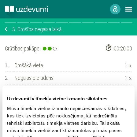
3.
Drošība negaisa laikā
Grūtības pakāpe:
00:20:00
1.
Drošākā vieta
1
p.
2.
Negaiss pie ūdens
1
p.
3.
Pirms sākas vējš
1
p.
Uzdevumi.lv tīmekļa vietne izmanto sīkdatnes
4.
Slēpšanās zem koka
1
p.
Mūsu tīmekļa vietne izmanto nepieciešamās sīkdatnes,
5.
Stiprs vējš
1
kas tiek izvietotas pēc noklusējuma, lai nodrošinātu
p.
tehniski atbilstošu tīmekļa vietnes darbību. Tai skaitā
6.
Elektroierīces
1
p.
mūsu tīmekļa vietnē var tikt izmantotas pirmās puses