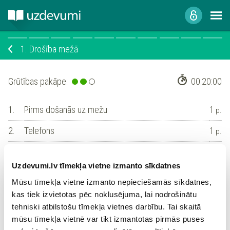
1.
Drošība mežā
Grūtības pakāpe:
00:20:00
1.
Pirms došanās uz mežu
1
p.
2.
Telefons
1
p.
3.
Apmaldīšanās
1
p.
Uzdevumi.lv tīmekļa vietne izmanto sīkdatnes
4.
Ugunskurs mežā
1
p.
Mūsu tīmekļa vietne izmanto nepieciešamās sīkdatnes,
5.
Apģērbs
1
kas tiek izvietotas pēc noklusējuma, lai nodrošinātu
p.
tehniski atbilstošu tīmekļa vietnes darbību. Tai skaitā
6.
Ko paņemt līdzi
1
p.
mūsu tīmekļa vietnē var tikt izmantotas pirmās puses