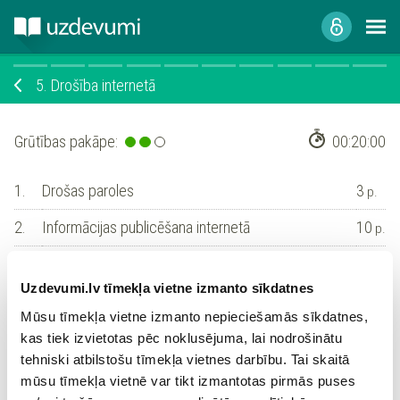
5.
Drošība internetā
Grūtības pakāpe:
00:20:00
1.
Drošas paroles
3
p.
2.
Informācijas publicēšana internetā
10
p.
3.
Informācijas pārbaude
2
p.
Uzdevumi.lv tīmekļa vietne izmanto sīkdatnes
4.
Komunikācija internetā
3
p.
Mūsu tīmekļa vietne izmanto nepieciešamās sīkdatnes,
5.
Reģistrēšanās sociālajos tīklos
1
kas tiek izvietotas pēc noklusējuma, lai nodrošinātu
p.
tehniski atbilstošu tīmekļa vietnes darbību. Tai skaitā
6.
Datorsistēmu drošība
4
p.
mūsu tīmekļa vietnē var tikt izmantotas pirmās puses