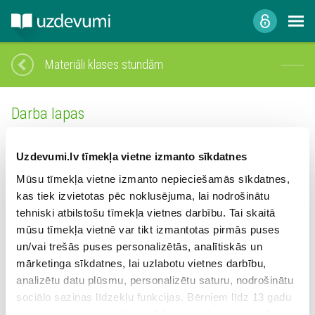
Materiāli klases stundām
Darba lapas
1.
Motivējoši plakāti
Uzdevumi.lv tīmekļa vietne izmanto sīkdatnes
2.
Praktiski un izzinoši! Darba lapas skolēnam
Mūsu tīmekļa vietne izmanto nepieciešamās sīkdatnes,
3.
Gatavošanās eksāmeniem! Padomi skolēniem
kas tiek izvietotas pēc noklusējuma, lai nodrošinātu
tehniski atbilstošu tīmekļa vietnes darbību. Tai skaitā
4.
Skolēnu pašizaugsme
mūsu tīmekļa vietnē var tikt izmantotas pirmās puses
un/vai trešās puses personalizētās, analītiskās un
mārketinga sīkdatnes, lai uzlabotu vietnes darbību,
analizētu datu plūsmu, personalizētu saturu, nodrošinātu
Materiāli skolotājiem
sociālo saziņas līdzekļu funkcijas. Bērniem līdz 13 gadu
vecumam pirms izvēles veikšanas ir jāprasa vecāka vai