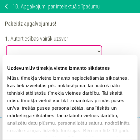
10.
Apgalvojumi par intelektuālo īpašumu
Pabeidz apgalvojumus!
1.
Autortiesības vairāk uzsver
Uzdevumi.lv tīmekļa vietne izmanto sīkdatnes
2.
Iphone viedtālrunis ir piemērs
Mūsu tīmekļa vietne izmanto nepieciešamās sīkdatnes,
kas tiek izvietotas pēc noklusējuma, lai nodrošinātu
tehniski atbilstošu tīmekļa vietnes darbību. Tai skaitā
Ieiet portālā
mūsu tīmekļa vietnē var tikt izmantotas pirmās puses
vai
Reģistrēties
un/vai trešās puses personalizētās, analītiskās un
mārketinga sīkdatnes, lai uzlabotu vietnes darbību,
analizētu datu plūsmu, personalizētu saturu, nodrošinātu
sociālo saziņas līdzekļu funkcijas. Bērniem līdz 13 gadu
vecumam pirms izvēles veikšanas ir jāprasa vecāka vai