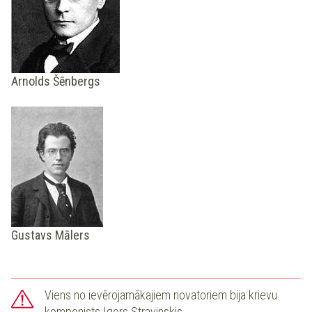
Arnolds Šēnbergs
Gustavs Mālers
Viens no ievērojamākajiem novatoriem bija krievu
komponists Igors Stravinskis.