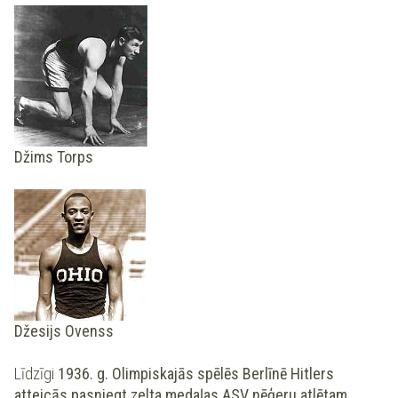
Džims Torps
Džesijs Ovenss
Līdzīgi
1936. g. Olimpiskajās spēlēs Berlīnē Hitlers
atteicās pasniegt zelta medaļas ASV nēģeru atlētam