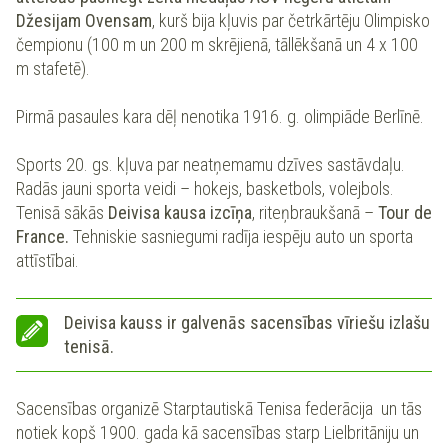
Džesijam Ovensam
, kurš bija kļuvis par četrkārtēju Olimpisko
čempionu (100 m un 200 m skrējienā, tāllēkšanā un 4 x 100
m stafetē).
Pirmā pasaules kara dēļ nenotika 1916. g. olimpiāde Berlīnē.
Sports 20. gs. kļuva par neatņemamu dzīves sastāvdaļu.
Radās jauni sporta veidi – hokejs, basketbols, volejbols.
Tenisā sākās
Deivisa kausa izcīņa
, riteņbraukšanā –
Tour de
France.
Tehniskie sasniegumi radīja iespēju auto un sporta
attīstībai.
Deivisa kauss ir galvenās sacensības vīriešu izlašu
tenisā.
Sacensības organizē Starptautiskā Tenisa federācija un tās
notiek kopš 1900. gada kā sacensības starp Lielbritāniju un