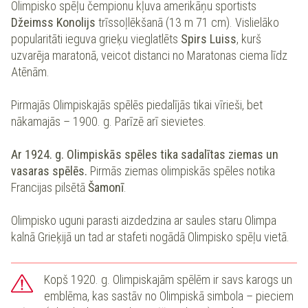
Olimpisko spēļu čempionu kļuva amerikāņu sportists
Džeimss Konolijs
trīssoļlēkšanā (13 m 71 cm). Vislielāko
popularitāti ieguva grieķu vieglatlēts
Spirs Luiss
, kurš
uzvarēja maratonā, veicot distanci no Maratonas ciema līdz
Atēnām.
Pirmajās Olimpiskajās spēlēs piedalījās tikai vīrieši, bet
nākamajās – 1900. g. Parīzē arī sievietes.
Ar 1924. g. Olimpiskās spēles tika sadalītas ziemas un
vasaras spēlēs.
Pirmās ziemas olimpiskās spēles notika
Francijas pilsētā
Šamonī
.
Olimpisko uguni parasti aizdedzina ar saules staru Olimpa
kalnā Grieķijā un tad ar stafeti nogādā Olimpisko spēļu vietā.
Kopš 1920. g. Olimpiskajām spēlēm ir savs karogs un
emblēma, kas sastāv no Olimpiskā simbola – pieciem