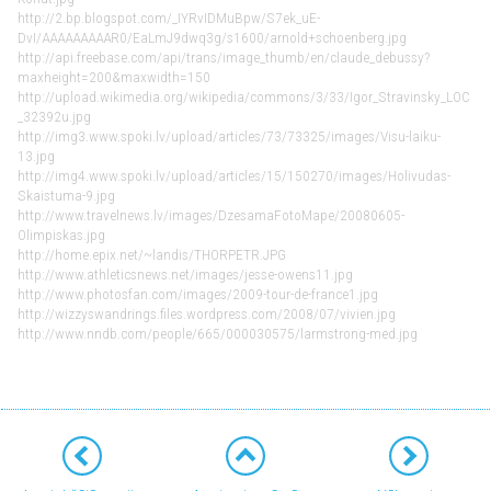
http://2.bp.blogspot.com/_IYRvIDMuBpw/S7ek_uE-
DvI/AAAAAAAAAR0/EaLmJ9dwq3g/s1600/arnold+schoenberg.jpg
http://api.freebase.com/api/trans/image_thumb/en/claude_debussy?
maxheight=200&maxwidth=150
http://upload.wikimedia.org/wikipedia/commons/3/33/Igor_Stravinsky_LOC
_32392u.jpg
http://img3.www.spoki.lv/upload/articles/73/73325/images/Visu-laiku-
13.jpg
http://img4.www.spoki.lv/upload/articles/15/150270/images/Holivudas-
Skaistuma-9.jpg
http://www.travelnews.lv/images/DzesamaFotoMape/20080605-
Olimpiskas.jpg
http://home.epix.net/~landis/THORPETR.JPG
http://www.athleticsnews.net/images/jesse-owens11.jpg
http://www.photosfan.com/images/2009-tour-de-france1.jpg
http://wizzyswandrings.files.wordpress.com/2008/07/vivien.jpg
http://www.nndb.com/people/665/000030575/larmstrong-med.jpg