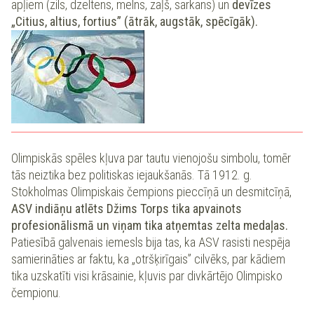
apļiem (zils, dzeltens, melns, zaļš, sarkans) un
devīzes
„Citius, altius, fortius” (ātrāk, augstāk, spēcīgāk).
Olimpiskās spēles kļuva par tautu vienojošu simbolu, tomēr
tās neiztika bez politiskas iejaukšanās. Tā 1912. g.
Stokholmas Olimpiskais čempions pieccīņā un desmitcīņā,
ASV indiāņu atlēts Džims Torps tika apvainots
profesionālismā un viņam tika atņemtas zelta medaļas.
Patiesībā galvenais iemesls bija tas, ka ASV rasisti nespēja
samierināties ar faktu, ka „otršķirīgais” cilvēks, par kādiem
tika uzskatīti visi krāsainie, kļuvis par divkārtējo Olimpisko
čempionu.