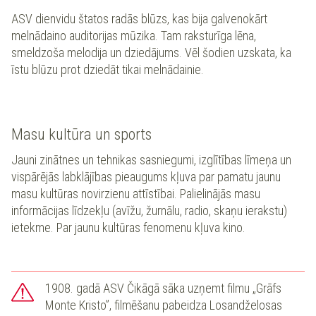
ASV dienvidu štatos radās blūzs, kas bija galvenokārt
melnādaino auditorijas mūzika. Tam raksturīga lēna,
smeldzoša melodija un dziedājums. Vēl šodien uzskata, ka
īstu blūzu prot dziedāt tikai melnādainie.
Masu kultūra un sports
Jauni zinātnes un tehnikas sasniegumi, izglītības līmeņa un
vispārējās labklājības pieaugums kļuva par pamatu jaunu
masu kultūras novirzienu attīstībai. Palielinājās masu
informācijas līdzekļu (avīžu, žurnālu, radio, skaņu ierakstu)
ietekme. Par jaunu kultūras fenomenu kļuva kino.
1908. gadā ASV Čikāgā sāka uzņemt filmu „Grāfs
Monte Kristo”, filmēšanu pabeidza Losandželosas