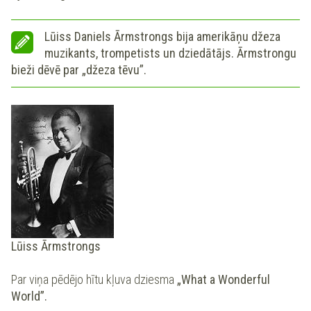
Lūiss Daniels Ārmstrongs bija amerikāņu džeza
muzikants, trompetists un dziedātājs. Ārmstrongu
bieži dēvē par „džeza tēvu”.
Lūiss Ārmstrongs
Par viņa pēdējo hītu kļuva dziesma
„What a Wonderful
World”.