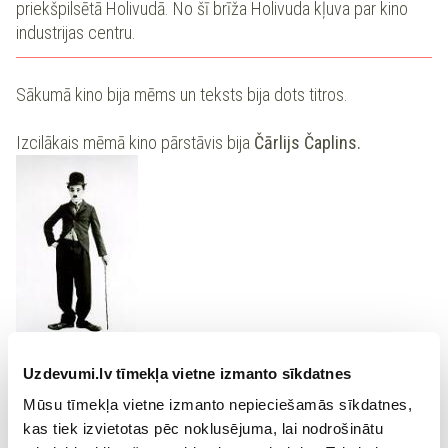
priekšpilsētā Holivudā. No šī brīža Holivuda kļuva par kino
industrijas centru.
Sākumā kino bija mēms un teksts bija dots titros.
Izcilākais mēmā kino pārstāvis bija
Čārlijs Čaplins.
Čārlijs Čaplins
Uzdevumi.lv tīmekļa vietne izmanto sīkdatnes
Mūsu tīmekļa vietne izmanto nepieciešamās sīkdatnes,
1927. g. tika uzņemta pirmā skaņu filma.
kas tiek izvietotas pēc noklusējuma, lai nodrošinātu
1939. g. pirmā krāsainā filma „Vējiem līdzi”, kas kļuva