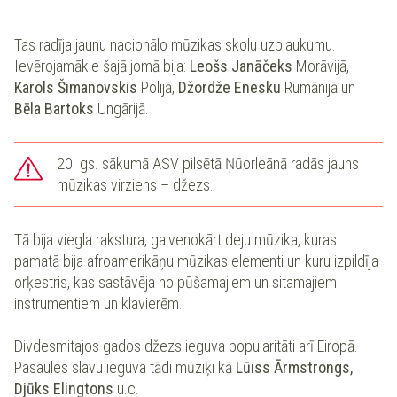
Tas radīja jaunu nacionālo mūzikas skolu uzplaukumu.
Ievērojamākie šajā jomā bija:
Leošs Janāčeks
Morāvijā,
Karols Šimanovskis
Polijā,
Džordže Enesku
Rumānijā un
Bēla Bartoks
Ungārijā.
20. gs. sākumā ASV pilsētā Ņūorleānā radās jauns
mūzikas virziens – džezs.
Tā bija viegla rakstura, galvenokārt deju mūzika, kuras
pamatā bija afroamerikāņu mūzikas elementi un kuru izpildīja
orķestris, kas sastāvēja no pūšamajiem un sitamajiem
instrumentiem un klavierēm.
Divdesmitajos gados džezs ieguva popularitāti arī Eiropā.
Pasaules slavu ieguva tādi mūziķi kā
Lūiss Ārmstrongs,
Djūks Elingtons
u.c.