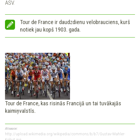
ASV.
Tour de France ir daudzdienu velobrauciens, kurš
notiek jau kopš 1903. gada.
Tour de France, kas risinās Francijā un tai tuvākajās
kaimiņvalstīs.
Atsauce:
http://upload.wikimedia.org/wikipedia/commons/b/b7/Gustav-Mahler-
Kohut.jpg