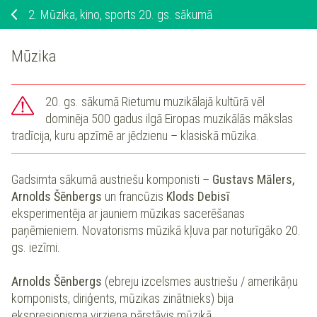
2.
Mūzika, kino, sports 20. gs. sākumā
Mūzika
20. gs. sākumā Rietumu muzikālajā kultūrā vēl
dominēja 500 gadus ilgā Eiropas muzikālās mākslas
tradīcija, kuru apzīmē ar jēdzienu – klasiskā mūzika.
Gadsimta sākumā austriešu komponisti –
Gustavs Mālers,
Arnolds Šēnbergs
un francūzis
Klods Debisī
eksperimentēja ar jauniem mūzikas sacerēšanas
paņēmieniem. Novatorisms mūzikā kļuva par noturīgāko 20.
gs. iezīmi.
Arnolds Šēnbergs
(ebreju izcelsmes austriešu / amerikāņu
komponists, diriģents, mūzikas zinātnieks) bija
ekspresionisma virziena pārstāvis mūzikā.