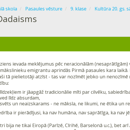
ālā skola
Pasaules vēsture
9. klase
Kultūra 20. gs.
Dadaisms
ziens ievada meklējumus pēc neracionālām (nesaprātīgām) vē
 mākslinieku emigrantu aprindās Pirmā pasaules kara laikā.
ši tā pielietotāji atzīst - tas var nozīmēt jebko un nenozī
ību:
īdzekļiem ir jāapgāž tradicionālie mīti par cilvēku, sabiedrīb
oved līdz absurdam,
vēts un neaizskarams - ne māksla, ne likumi, ne ētika un rel
drība ir pierādījusi, ka nav humāna, nav saprātīga, ka nav jē
ri bija ne tikai Eiropā (Parīzē, Cīrihē, Barselonā u.c.), bet ar