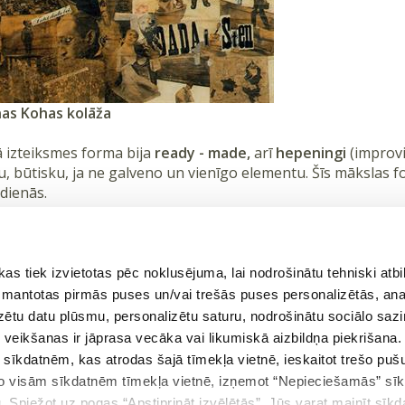
nas Kohas kolāža
ā izteiksmes forma bija
ready - made,
arī
hepeningi
(improvi
, būtisku, ja ne galveno un vienīgo elementu. Šīs mākslas fo
dienās.
ghemolinari.com/wp-content/uploads/2019/04/avanguardie-28.jpg
hgarrow.com/images/movements-dadaism-art-duchamp-fountain.jpg
 tiek izvietotas pēc noklusējuma, lai nodrošinātu tehniski atbi
tory.org/wp-content/uploads/2017/09/hoch-cut_with_the_kitchen_knife-copy.jpg
 izmantotas pirmās puses un/vai trešās puses personalizētās, ana
izētu datu plūsmu, personalizētu saturu, nodrošinātu sociālo sazi
eikšanas ir jāprasa vecāka vai likumiskā aizbildņa piekrišana.
m sīkdatnēm, kas atrodas šajā tīmekļa vietnē, ieskaitot trešo pu
 no visām sīkdatnēm tīmekļa vietnē, izņemot “Nepieciešamās” sī
kšējā teorija
Atgriezties tēmā
. Spiežot uz pogas “Apstiprināt izvēlētās”, Jūs varat mainīt sīkd