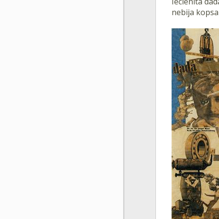
Iecienīta dad
nebija kopsak