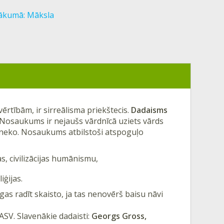
 sākumā: Māksla
rtībām, ir sirreālisma priekštecis.
Dadaisms
 Nosaukums ir nejaušs vārdnīcā uziets vārds
mē neko. Nosaukums atbilstoši atspoguļo
as, civilizācijas humānismu,
iģijas.
gas radīt skaisto, ja tas nenovērš baisu nāvi
ī ASV. Slavenākie dadaisti:
Georgs Gross,