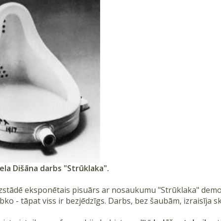
ela Dišāna darbs "Strūklaka".
izstādē eksponētais pisuārs ar nosaukumu "Strūklaka" demo
bko - tāpat viss ir bezjēdzīgs. Darbs, bez šaubām, izraisīja s