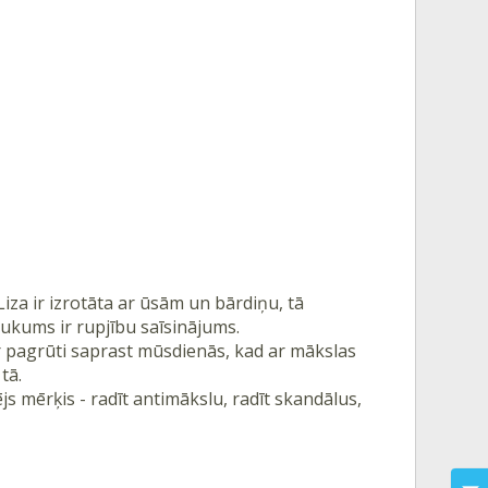
iza ir izrotāta ar ūsām un bārdiņu, tā
ukums ir rupjību saīsinājums.
r pagrūti saprast mūsdienās, kad ar mākslas
tā.
js mērķis - radīt antimākslu, radīt skandālus,