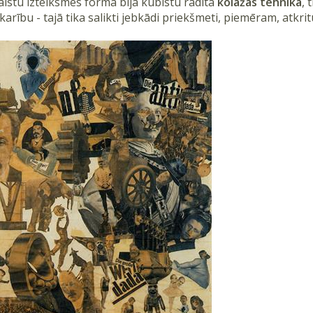
aistu izteiksmes forma bija kubistu radītā
kolāžas tehnika
, 
arību - tajā tika salikti jebkādi priekšmeti, piemēram, atkr