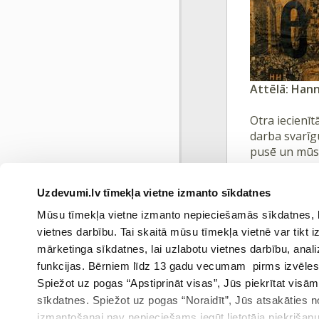
Attēlā: Han
Otra iecienīt
darba svarīgu
pusē un mūs
Atsauce:
Uzdevumi.lv tīmekļa vietne izmanto sīkdatnes
https://www.mar
http://www.keit
Mūsu tīmekļa vietne izmanto nepieciešamās sīkdatnes, kas
https://smarthis
vietnes darbību. Tai skaitā mūsu tīmekļa vietnē var tikt
mārketinga sīkdatnes, lai uzlabotu vietnes darbību, anal
funkcijas. Bērniem līdz 13 gadu vecumam pirms izvēles v
Spiežot uz pogas “Apstiprināt visas”, Jūs piekrītat visā
sīkdatnes. Spiežot uz pogas “Noraidīt”, Jūs atsakāties
Ieprie
izmantošanai nav nepieciešams iegūt lietotāja piekrišanu