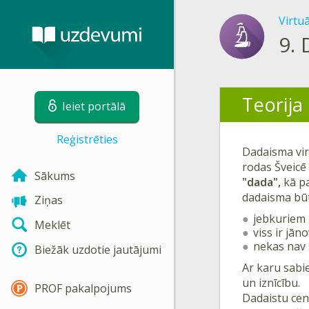
Virtu
9.
Teorija
Ieiet portālā
Reģistrēties
Dadaisma vir
rodas Šveicē
Sākums
"dada",
kā pa
dadaisma būt
Ziņas
jebkuriem l
Meklēt
viss ir jān
nekas nav s
Biežāk uzdotie jautājumi
Ar karu sabie
un iznīcību.
PROF pakalpojums
Dadaistu cent