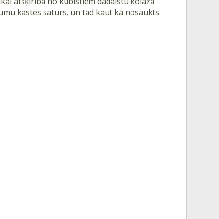
tikai atšķirībā no kubistiem dadaistu kolāžā
itumu kastes saturs, un tad kaut kā nosaukts.