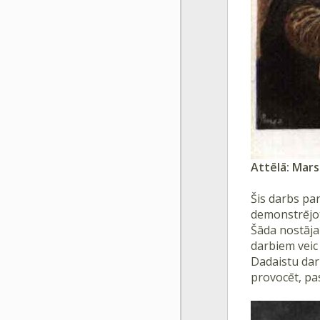
Attēlā: Mars
Šis darbs pa
demonstrējot
Šāda nostāja
darbiem veic 
Dadaistu darb
provocēt, pa