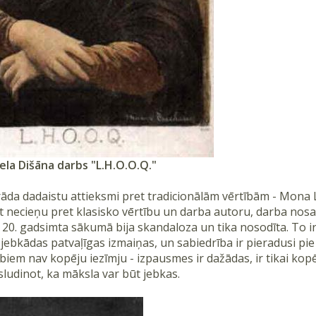
ela Dišāna darbs "L.H.O.O.Q."
rāda dadaistu attieksmi pret tradicionālām vērtībām - Mona L
 necieņu pret klasisko vērtību un darba autoru, darba nosa
 20. gadsimta sākumā bija skandaloza un tika nosodīta. To i
jebkādas patvaļīgas izmaiņas, un sabiedrība ir pieradusi pie 
iem nav kopēju iezīmju - izpausmes ir dažādas, ir tikai kopē
sludinot, ka māksla var būt jebkas.