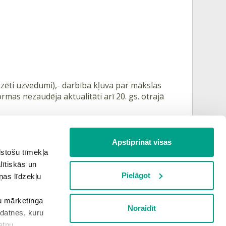
zēti uzvedumi),- darbība kļuva par mākslas
rmas nezaudēja aktualitāti arī 20. gs. otrajā
Apstiprināt visas
lstošu tīmekļa
lītiskās un
Pielāgot
ņas līdzekļu
šu mārketinga
Noraidīt
kdatnes, kuru
Nākamā teorija
atņu