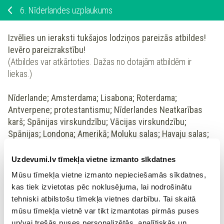
6.
Nīderlandes uzplaukums
Izvēlies un ieraksti tukšajos lodziņos pareizās atbildes!
Ievēro pareizrakstību!
(Atbildes var atkārtoties. Dažas no dotajām atbildēm ir
liekas.)
Nīderlande; Amsterdama; Lisabona; Roterdama;
Antverpene; protestantismu; Nīderlandes Neatkarības
karš; Spānijas virskundzību; Vācijas virskundzību;
Spānijas; Londona; Amerikā; Moluku salas; Havaju salas;
Garšvielu salas; Jaunzēlandi; Tasmaniju; Ostindijas
tirdzniecības kompānija
Uzdevumi.lv tīmekļa vietne izmanto sīkdatnes
Mūsu tīmekļa vietne izmanto nepieciešamās sīkdatnes,
1.
16.gs. Nīderlande bija Spānijas īpašuma ienesīgākā daļa,
kas tiek izvietotas pēc noklusējuma, lai nodrošinātu
jo tur atradās lielākās ostas - Antverpene, Amsterdama un
tehniski atbilstošu tīmekļa vietnes darbību. Tai skaitā
mūsu tīmekļa vietnē var tikt izmantotas pirmās puses
un/vai trešās puses personalizētās, analītiskās un